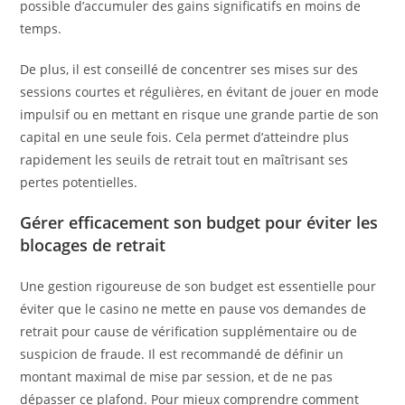
possible d’accumuler des gains significatifs en moins de
temps.
De plus, il est conseillé de concentrer ses mises sur des
sessions courtes et régulières, en évitant de jouer en mode
impulsif ou en mettant en risque une grande partie de son
capital en une seule fois. Cela permet d’atteindre plus
rapidement les seuils de retrait tout en maîtrisant ses
pertes potentielles.
Gérer efficacement son budget pour éviter les
blocages de retrait
Une gestion rigoureuse de son budget est essentielle pour
éviter que le casino ne mette en pause vos demandes de
retrait pour cause de vérification supplémentaire ou de
suspicion de fraude. Il est recommandé de définir un
montant maximal de mise par session, et de ne pas
dépasser ce plafond. Pour mieux comprendre comment