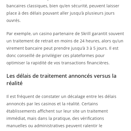
bancaires classiques, bien qu’en sécurité, peuvent laisser
place à des délais pouvant aller jusqu’à plusieurs jours
ouvrés.
Par exemple, un casino partenaire de Skrill garantit souvent
un traitement de retrait en moins de 24 heures, alors qu’un
virement bancaire peut prendre jusqu’à 3 à 5 jours. Il est
donc conseillé de privilégier ces plateformes pour
optimiser la rapidité de vos transactions financières.
Les délais de traitement annoncés versus la
réalité
Il est fréquent de constater un décalage entre les délais
annoncés par les casinos et la réalité. Certains
établissements affichent sur leur site un traitement
immédiat, mais dans la pratique, des vérifications
manuelles ou administratives peuvent ralentir le