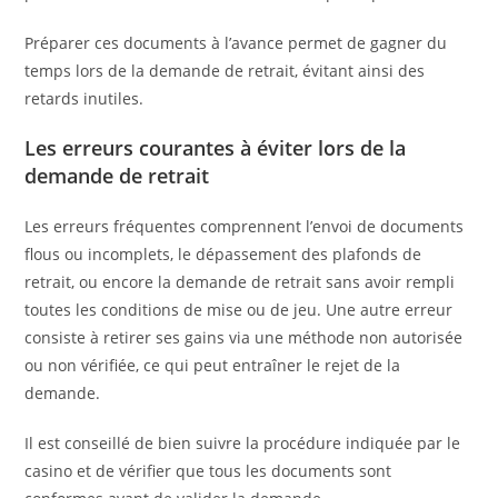
Préparer ces documents à l’avance permet de gagner du
temps lors de la demande de retrait, évitant ainsi des
retards inutiles.
Les erreurs courantes à éviter lors de la
demande de retrait
Les erreurs fréquentes comprennent l’envoi de documents
flous ou incomplets, le dépassement des plafonds de
retrait, ou encore la demande de retrait sans avoir rempli
toutes les conditions de mise ou de jeu. Une autre erreur
consiste à retirer ses gains via une méthode non autorisée
ou non vérifiée, ce qui peut entraîner le rejet de la
demande.
Il est conseillé de bien suivre la procédure indiquée par le
casino et de vérifier que tous les documents sont