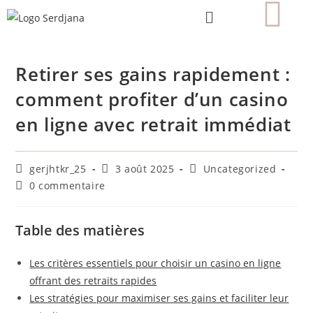
Retirer ses gains rapidement :
comment profiter d’un casino
en ligne avec retrait immédiat
gerjhtkr_25
3 août 2025
Uncategorized
0 commentaire
Table des matières
Les critères essentiels pour choisir un casino en ligne
offrant des retraits rapides
Les stratégies pour maximiser ses gains et faciliter leur