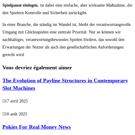
Spielpause einlegen
, ist dabei eine einfache, aber wirksame Maßnahme, die
den Spielern Kontrolle und Sicherheit zurückgibt.
In einer Branche, die ständig im Wandel ist, bleibt der verantwortungsvolle
Umgang mit Glücksspielen eine zentrale Priorität. Nur so können wir
nachhaltiges, verantwortungsbewusstes Spielen fördern, das sowohl den
Erwartungen der Nutzer als auch den gesellschaftlichen Anforderungen
gerecht wird.
Vous devriez également aimer
The Evolution of Payline Structures in Contemporary
Slot Machines
17 avril 2025
10 août 2025
Pokies For Real Money News