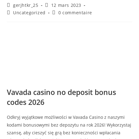
Auteur/autrice
Publication
gerjhtkr_25
12 mars 2023
de
publiée :
Post
Commentaires
Uncategorized
0 commentaire
la
category:
de
publication :
la
publication :
Vavada casino no deposit bonus
codes 2026
Odkryj wyjątkowe możliwości w Vavada Casino z naszymi
kodami bonusowymi bez depozytu na rok 2026! Wykorzystaj
szansę, aby cieszyć się grą bez konieczności wpłacania