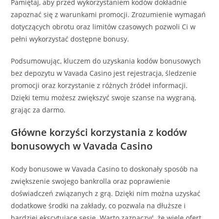
Pamiętaj, aby przed wykorzystaniem kodów dokładnie
zapoznać się z warunkami promocji. Zrozumienie wymagań
dotyczących obrotu oraz limitów czasowych pozwoli Ci w
pełni wykorzystać dostępne bonusy.
Podsumowując, kluczem do uzyskania kodów bonusowych
bez depozytu w Vavada Casino jest rejestracja, śledzenie
promocji oraz korzystanie z różnych źródeł informacji.
Dzięki temu możesz zwiększyć swoje szanse na wygraną,
grając za darmo.
Główne korzyści korzystania z kodów
bonusowych w Vavada Casino
Kody bonusowe w Vavada Casino to doskonały sposób na
zwiększenie swojego bankrolla oraz poprawienie
doświadczeń związanych z grą. Dzięki nim można uzyskać
dodatkowe środki na zakłady, co pozwala na dłuższe i
bardziej ekscytujące sesje. Warto zaznaczyć, że wiele ofert