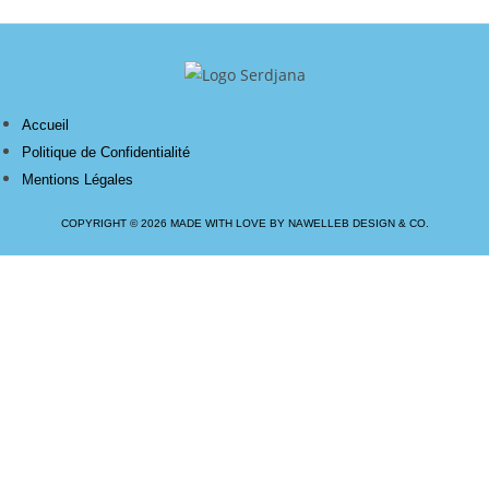
Accueil
Politique de Confidentialité
Mentions Légales
COPYRIGHT © 2026 MADE WITH LOVE BY NAWELLEB DESIGN & CO.