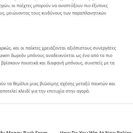
ηγών, οι παίχτες μπορούν να αναπτύξουν πιο έξυπνες
ους, μειώνοντας τους κινδύνους των παραπλανητικών
ρκώς, και οι παίκτες χρειάζονται αξιόπιστους συνεργάτες
ogawin δωρεάν μπόνους αναδεικνύεται ως ένα από τα πιο
α βρίσκουν ποιοτικά και διαφανή μπόνους, συνεπείς με τα
λούν τα θεμέλια μιας βιώσιμης σχέσης μεταξύ παικτών και
ποτελεί κλειδί για την επιτυχία στην αγορά.