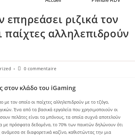
Accueil
Prendre RDV
ν επηρεάσει ριζικά τον
ι παίχτες αλληλεπιδρούν
rized
0 commentaire
ς στον κλάδο του iGaming
ο με τον οποίο οι παίχτες αλληλεπιδρούν με το τζόγο,
ικών. Ένα από τα βασικά εργαλεία που χρησιμοποιούν οι
σουν πελάτες είναι τα μπόνους, τα οποία συχνά αποτελούν
α με πρόσφατα δεδομένα, το 70% των παικτών δηλώνουν ότι
 ανάμεσα σε διαφορετικά καζίνο, καθιστώντας την μια