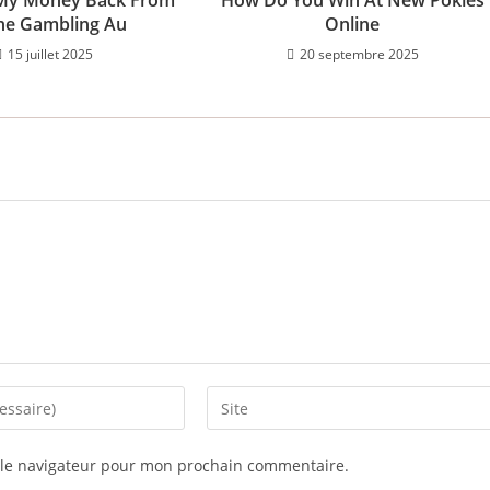
 My Money Back From
How Do You Win At New Pokies
ne Gambling Au
Online
15 juillet 2025
20 septembre 2025
 le navigateur pour mon prochain commentaire.