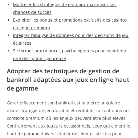
Maîtriser les stratégies de jeu pour maximiser ses
chances de succès
Exploiter les bonus et promotions exclusifs des casinos
en ligne premium
Intégrer l’analyse de données pour des décisions de jeu
éclairées
Se former aux nuances psychologiques pour maintenir
une discipline rigoureuse
Adopter des techniques de gestion de
bankroll adaptées aux jeux en ligne haut
de gamme
Gérer efficacement son bankroll est la pierre angulaire
d’une stratégie de jeu durable et rentable, surtout dans un
contexte premium où les enjeux peuvent être plus élevés.
Contrairement aux joueurs occasionnels, ceux qui ciblent le
haut de gamme doivent établir des limites strictes pour