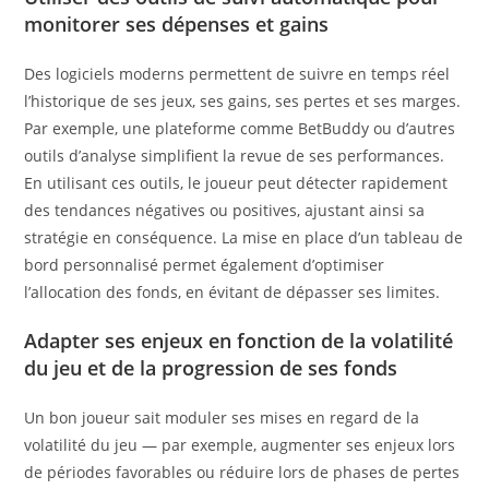
monitorer ses dépenses et gains
Des logiciels moderns permettent de suivre en temps réel
l’historique de ses jeux, ses gains, ses pertes et ses marges.
Par exemple, une plateforme comme BetBuddy ou d’autres
outils d’analyse simplifient la revue de ses performances.
En utilisant ces outils, le joueur peut détecter rapidement
des tendances négatives ou positives, ajustant ainsi sa
stratégie en conséquence. La mise en place d’un tableau de
bord personnalisé permet également d’optimiser
l’allocation des fonds, en évitant de dépasser ses limites.
Adapter ses enjeux en fonction de la volatilité
du jeu et de la progression de ses fonds
Un bon joueur sait moduler ses mises en regard de la
volatilité du jeu — par exemple, augmenter ses enjeux lors
de périodes favorables ou réduire lors de phases de pertes