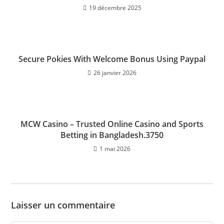
19 décembre 2025
Secure Pokies With Welcome Bonus Using Paypal
26 janvier 2026
MCW Casino – Trusted Online Casino and Sports
Betting in Bangladesh.3750
1 mai 2026
Laisser un commentaire