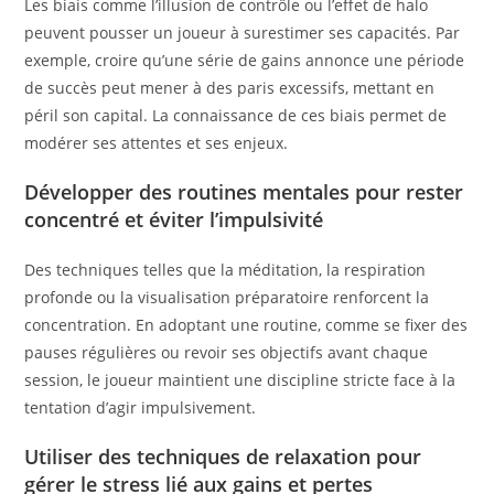
Les biais comme l’illusion de contrôle ou l’effet de halo
peuvent pousser un joueur à surestimer ses capacités. Par
exemple, croire qu’une série de gains annonce une période
de succès peut mener à des paris excessifs, mettant en
péril son capital. La connaissance de ces biais permet de
modérer ses attentes et ses enjeux.
Développer des routines mentales pour rester
concentré et éviter l’impulsivité
Des techniques telles que la méditation, la respiration
profonde ou la visualisation préparatoire renforcent la
concentration. En adoptant une routine, comme se fixer des
pauses régulières ou revoir ses objectifs avant chaque
session, le joueur maintient une discipline stricte face à la
tentation d’agir impulsivement.
Utiliser des techniques de relaxation pour
gérer le stress lié aux gains et pertes