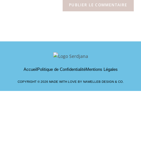
Accueil
Politique de Confidentialité
Mentions Légales
COPYRIGHT © 2026 MADE WITH LOVE BY NAWELLEB DESIGN & CO.