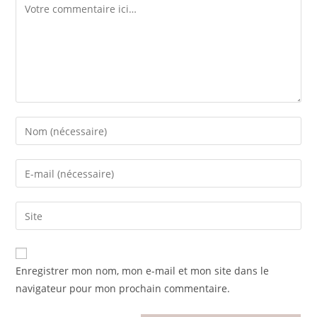
Enregistrer mon nom, mon e-mail et mon site dans le
navigateur pour mon prochain commentaire.