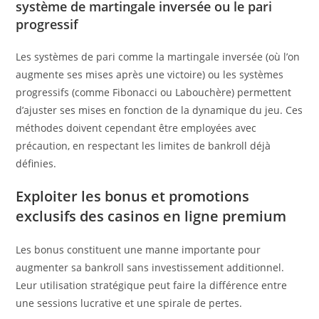
système de martingale inversée ou le pari
progressif
Les systèmes de pari comme la martingale inversée (où l’on
augmente ses mises après une victoire) ou les systèmes
progressifs (comme Fibonacci ou Labouchère) permettent
d’ajuster ses mises en fonction de la dynamique du jeu. Ces
méthodes doivent cependant être employées avec
précaution, en respectant les limites de bankroll déjà
définies.
Exploiter les bonus et promotions
exclusifs des casinos en ligne premium
Les bonus constituent une manne importante pour
augmenter sa bankroll sans investissement additionnel.
Leur utilisation stratégique peut faire la différence entre
une sessions lucrative et une spirale de pertes.