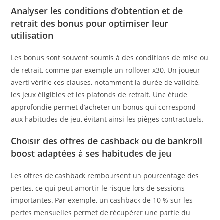
Analyser les conditions d’obtention et de
retrait des bonus pour optimiser leur
utilisation
Les bonus sont souvent soumis à des conditions de mise ou
de retrait, comme par exemple un rollover x30. Un joueur
averti vérifie ces clauses, notamment la durée de validité,
les jeux éligibles et les plafonds de retrait. Une étude
approfondie permet d’acheter un bonus qui correspond
aux habitudes de jeu, évitant ainsi les pièges contractuels.
Choisir des offres de cashback ou de bankroll
boost adaptées à ses habitudes de jeu
Les offres de cashback remboursent un pourcentage des
pertes, ce qui peut amortir le risque lors de sessions
importantes. Par exemple, un cashback de 10 % sur les
pertes mensuelles permet de récupérer une partie du