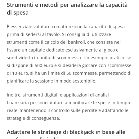
Strumenti e metodi per analizzare la capacità
di spesa
È essenziale valutare con attenzione la capacità di spesa
prima di sedersi al tavolo. Si consiglia di utilizzare
strumenti come il calcolo del bankroll, che consiste nel
fissare un capitale dedicato esclusivamente al gioco e
suddividerlo in unità di scommessa. Un esempio pratico: se
si dispone di 500 euro e si desidera giocare con scommesse
di 10 euro, si ha un limite di 50 scommesse, permettendo di
pianificare la sessione in modo sostenibile.
Inoltre, strumenti digitali e applicazioni di analisi
finanziaria possono aiutare a monitorare le spese in tempo
reale, mantenendo il controllo sulle perdite e adattando le
strategie di conseguenza.
Adattare le strategie di blackjack in base alle