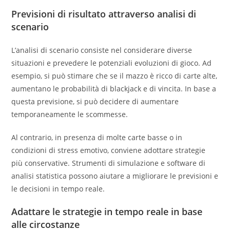
Previsioni di risultato attraverso analisi di
scenario
L’analisi di scenario consiste nel considerare diverse
situazioni e prevedere le potenziali evoluzioni di gioco. Ad
esempio, si può stimare che se il mazzo è ricco di carte alte,
aumentano le probabilità di blackjack e di vincita. In base a
questa previsione, si può decidere di aumentare
temporaneamente le scommesse.
Al contrario, in presenza di molte carte basse o in
condizioni di stress emotivo, conviene adottare strategie
più conservative. Strumenti di simulazione e software di
analisi statistica possono aiutare a migliorare le previsioni e
le decisioni in tempo reale.
Adattare le strategie in tempo reale in base
alle circostanze