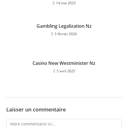
14 mai 2025
Gambling Legalization Nz
5 février 2026
Casino New Westminister Nz
5 avril 2025
Laisser un commentaire