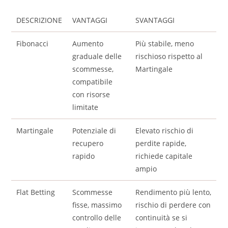
DESCRIZIONE
VANTAGGI
SVANTAGGI
Fibonacci
Aumento
Più stabile, meno
graduale delle
rischioso rispetto al
scommesse,
Martingale
compatibile
con risorse
limitate
Martingale
Potenziale di
Elevato rischio di
recupero
perdite rapide,
rapido
richiede capitale
ampio
Flat Betting
Scommesse
Rendimento più lento,
fisse, massimo
rischio di perdere con
controllo delle
continuità se si