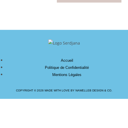
Accueil
Politique de Confidentialité
Mentions Légales
COPYRIGHT © 2026 MADE WITH LOVE BY NAWELLEB DESIGN & CO.