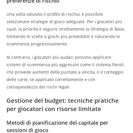
preferenze di rischio
Una volta valutato il profilo di rischio, è possibile
selezionare strategie di gioco adeguate. Per i giocatori più
cauti, la priorità è seguire strettamente la Strategia di Base,
limitando le scelte a giochi più prevedibili e riducendo le
scommesse progressivamente.
Al contrario, i giocatori più audaci possono applicare
sistemi di scommessa più aggressivi come il sistema Paroli,
che prevede aumenti delle puntate a vincita, o il conteggio
delle carte, se applicato correttamente e con
consapevolezza dei rischi legali.
Gestione del budget: tecniche pratiche
per giocatori con risorse limitate
Metodi di pianificazione del capitale per
sessioni di gioco