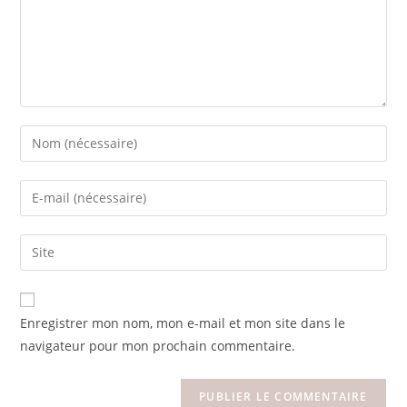
Enregistrer mon nom, mon e-mail et mon site dans le
navigateur pour mon prochain commentaire.