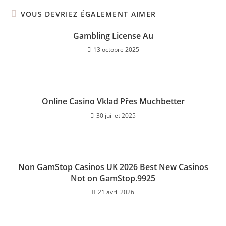
VOUS DEVRIEZ ÉGALEMENT AIMER
Gambling License Au
13 octobre 2025
Online Casino Vklad Přes Muchbetter
30 juillet 2025
Non GamStop Casinos UK 2026 Best New Casinos
Not on GamStop.9925
21 avril 2026