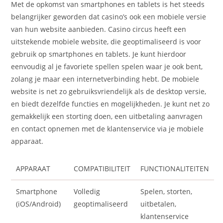
Met de opkomst van smartphones en tablets is het steeds
belangrijker geworden dat casino’s ook een mobiele versie
van hun website aanbieden. Casino circus heeft een
uitstekende mobiele website, die geoptimaliseerd is voor
gebruik op smartphones en tablets. Je kunt hierdoor
eenvoudig al je favoriete spellen spelen waar je ook bent,
zolang je maar een internetverbinding hebt. De mobiele
website is net zo gebruiksvriendelijk als de desktop versie,
en biedt dezelfde functies en mogelijkheden. Je kunt net zo
gemakkelijk een storting doen, een uitbetaling aanvragen
en contact opnemen met de klantenservice via je mobiele
apparaat.
APPARAAT
COMPATIBILITEIT
FUNCTIONALITEITEN
Smartphone
Volledig
Spelen, storten,
(iOS/Android)
geoptimaliseerd
uitbetalen,
klantenservice