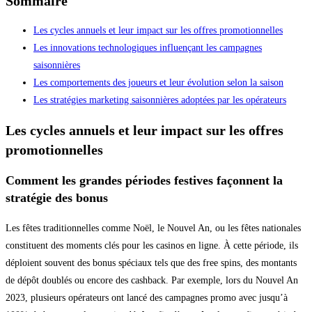
Sommaire
Les cycles annuels et leur impact sur les offres promotionnelles
Les innovations technologiques influençant les campagnes
saisonnières
Les comportements des joueurs et leur évolution selon la saison
Les stratégies marketing saisonnières adoptées par les opérateurs
Les cycles annuels et leur impact sur les offres
promotionnelles
Comment les grandes périodes festives façonnent la
stratégie des bonus
Les fêtes traditionnelles comme Noël, le Nouvel An, ou les fêtes nationales
constituent des moments clés pour les casinos en ligne. À cette période, ils
déploient souvent des bonus spéciaux tels que des free spins, des montants
de dépôt doublés ou encore des cashback. Par exemple, lors du Nouvel An
2023, plusieurs opérateurs ont lancé des campagnes promo avec jusqu’à