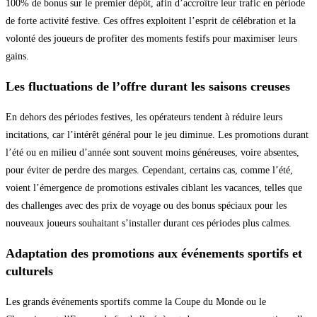
100% de bonus sur le premier dépôt, afin d’accroître leur trafic en période
de forte activité festive. Ces offres exploitent l’esprit de célébration et la
volonté des joueurs de profiter des moments festifs pour maximiser leurs
gains.
Les fluctuations de l’offre durant les saisons creuses
En dehors des périodes festives, les opérateurs tendent à réduire leurs
incitations, car l’intérêt général pour le jeu diminue. Les promotions durant
l’été ou en milieu d’année sont souvent moins généreuses, voire absentes,
pour éviter de perdre des marges. Cependant, certains cas, comme l’été,
voient l’émergence de promotions estivales ciblant les vacances, telles que
des challenges avec des prix de voyage ou des bonus spéciaux pour les
nouveaux joueurs souhaitant s’installer durant ces périodes plus calmes.
Adaptation des promotions aux événements sportifs et
culturels
Les grands événements sportifs comme la Coupe du Monde ou le