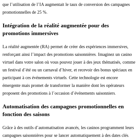
que l’utilisation de l’IA augmentait le taux de conversion des campagnes
promotionnelles de 25 %.
Intégration de la réalité augmentée pour des
promotions immersives
La réalité augmentée (RA) permet de créer des expériences immersives,
renforçant ainsi l’impact des promotions saisonnières. Imaginez un casino
virtuel dans votre salon où vous pouvez jouer à des jeux thématisés, comme
un festival d’été ou un carnaval d’hiver, et recevoir des bonus spéciaux en
participant à ces événements virtuels. Cette technologie est encore
émergente mais promet de transformer la manière dont les opérateurs
proposent des promotions à l’occasion d’événements saisonniers.
Automatisation des campagnes promotionnelles en
fonction des saisons
Grâce à des outils d’automatisation avancés, les casinos programment leurs
campagnes saisonnières pour se lancer automatiquement à des dates clés.