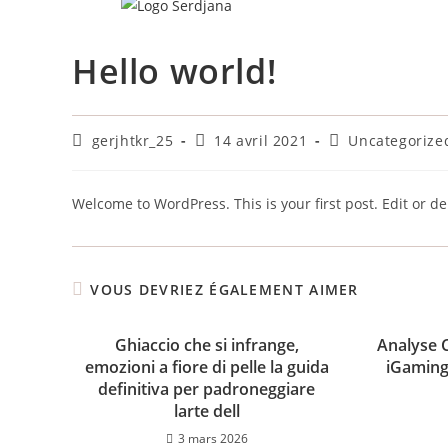
Hello world!
gerjhtkr_25
14 avril 2021
Uncategorize
Welcome to WordPress. This is your first post. Edit or dele
VOUS DEVRIEZ ÉGALEMENT AIMER
Ghiaccio che si infrange,
Analyse 
emozioni a fiore di pelle la guida
iGaming
definitiva per padroneggiare
larte dell
3 mars 2026