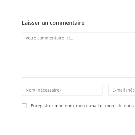
Laisser un commentaire
Enregistrer mon nom, mon e-mail et mon site dans