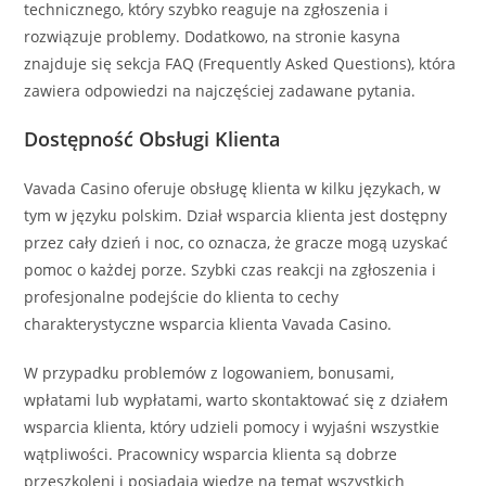
technicznego, który szybko reaguje na zgłoszenia i
rozwiązuje problemy. Dodatkowo, na stronie kasyna
znajduje się sekcja FAQ (Frequently Asked Questions), która
zawiera odpowiedzi na najczęściej zadawane pytania.
Dostępność Obsługi Klienta
Vavada Casino oferuje obsługę klienta w kilku językach, w
tym w języku polskim. Dział wsparcia klienta jest dostępny
przez cały dzień i noc, co oznacza, że gracze mogą uzyskać
pomoc o każdej porze. Szybki czas reakcji na zgłoszenia i
profesjonalne podejście do klienta to cechy
charakterystyczne wsparcia klienta Vavada Casino.
W przypadku problemów z logowaniem, bonusami,
wpłatami lub wypłatami, warto skontaktować się z działem
wsparcia klienta, który udzieli pomocy i wyjaśni wszystkie
wątpliwości. Pracownicy wsparcia klienta są dobrze
przeszkoleni i posiadają wiedzę na temat wszystkich