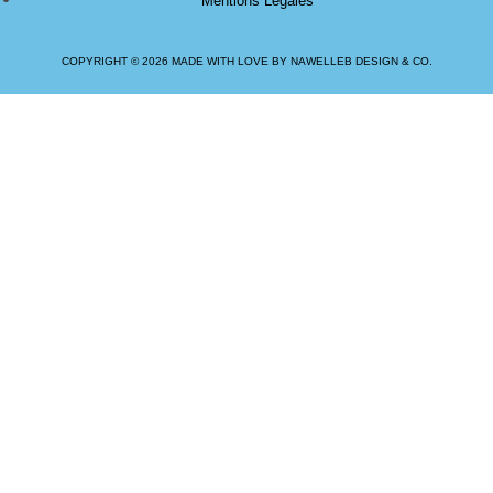
Mentions Légales
COPYRIGHT © 2026 MADE WITH LOVE BY NAWELLEB DESIGN & CO.