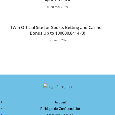
20 mai 2025
1Win Official Site for Sports Betting and Casino –
Bonus Up to 100000.8414 (3)
28 avril 2026
Accueil
Politique de Confidentialité