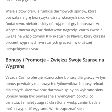
Wiele slotów oferuje funkcję darmowych spinów, która
pozwala na grę bez ryzyka utraty własnych środków.
Dodatkowo, niektóre sloty oferują mini-gry bonusowe, w
których można wygrać dodatkowe nagrody. Warto zwrócić
uwagę na współczynnik RTP (Return to Player), który określa
procent wygranych zwracanych graczom w dłuższej
perspektywie czasu.
Bonusy i Promocje – Zwiększ Swoje Szanse na
Wygraną
Vavada Casino oferuje różnorodne bonusy dla graczy, w tym
bonus powitalny dla nowych użytkowników, bonusy reload
dla stałych klientów oraz darmowe spiny na wybrane sloty.
Bonusy mogą być powiązane z wymogiem obrotu, co
oznacza, że należy zagrać określoną kwotą, zanim będzie
można wypłacić wygrane. Warto zapoznać się z