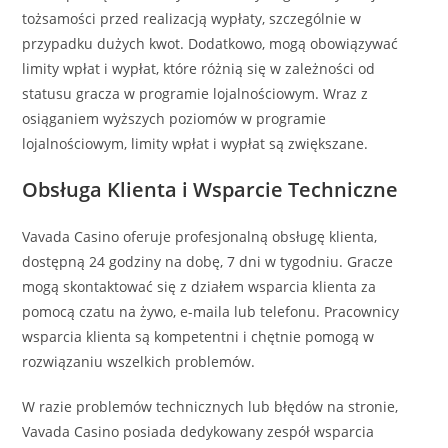
tożsamości przed realizacją wypłaty, szczególnie w
przypadku dużych kwot. Dodatkowo, mogą obowiązywać
limity wpłat i wypłat, które różnią się w zależności od
statusu gracza w programie lojalnościowym. Wraz z
osiąganiem wyższych poziomów w programie
lojalnościowym, limity wpłat i wypłat są zwiększane.
Obsługa Klienta i Wsparcie Techniczne
Vavada Casino oferuje profesjonalną obsługę klienta,
dostępną 24 godziny na dobę, 7 dni w tygodniu. Gracze
mogą skontaktować się z działem wsparcia klienta za
pomocą czatu na żywo, e-maila lub telefonu. Pracownicy
wsparcia klienta są kompetentni i chętnie pomogą w
rozwiązaniu wszelkich problemów.
W razie problemów technicznych lub błędów na stronie,
Vavada Casino posiada dedykowany zespół wsparcia