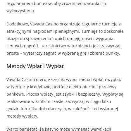
regulaminem bonusów, aby zrozumieć warunki ich
wykorzystania.
Dodatkowo, Vavada Casino organizuje regularne turnieje z
atrakcyjnymi nagrodami pieniężnymi. Turnieje to doskonała
okazja do sprawdzenia swoich umiejętności i wygrania
cennych nagród. Uczestnictwo w turniejach jest zazwyczaj
proste – wystarczy zagrać w wybraną grę i zbierać punkty.
Metody Wpłat i Wypłat
Vavada Casino oferuje szeroki wybór metod wpłat i wypłat,
w tym karty kredytowe, portfele elektroniczne i przelewy
bankowe. Proces wpłaty jest szybki i bezpieczny. Wypłaty są
realizowane w krótkim czasie, zazwyczaj w ciągu kilku
godzin lub kilku dni roboczych, w zależności od wybranej
metody wypłaty.
Warto pamiętać, że kasyno może wymagać weryfikacji