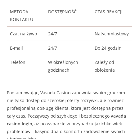
METODA
DOSTĘPNOŚĆ
CZAS REAKCJI
KONTAKTU
Czat na żywo
24/7
Natychmiastowy
E-mail
24/7
Do 24 godzin
Telefon
W określonych
Zależy od
godzinach
obłożenia
Podsumowując, Vavada Casino zapewnia swoim graczom
nie tylko dostęp do szerokiej oferty rozrywki, ale również
profesjonalną obsługę klienta, która jest dostępna przez
cały czas. Począwszy od szybkiego i bezpiecznego
vavada
casino login
, aż po wsparcie w przypadku jakichkolwiek
problemów – kasyno dba o komfort i zadowolenie swoich