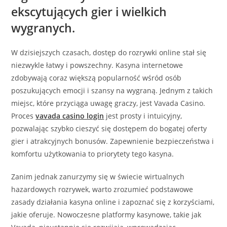
ekscytujących gier i wielkich
wygranych.
W dzisiejszych czasach, dostęp do rozrywki online stał się
niezwykle łatwy i powszechny. Kasyna internetowe
zdobywają coraz większą popularność wśród osób
poszukujących emocji i szansy na wygraną. Jednym z takich
miejsc, które przyciąga uwagę graczy, jest Vavada Casino.
Proces
vavada casino login
jest prosty i intuicyjny,
pozwalając szybko cieszyć się dostępem do bogatej oferty
gier i atrakcyjnych bonusów. Zapewnienie bezpieczeństwa i
komfortu użytkowania to priorytety tego kasyna.
Zanim jednak zanurzymy się w świecie wirtualnych
hazardowych rozrywek, warto zrozumieć podstawowe
zasady działania kasyna online i zapoznać się z korzyściami,
jakie oferuje. Nowoczesne platformy kasynowe, takie jak