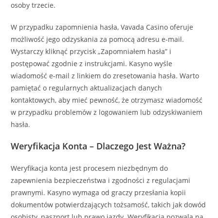
osoby trzecie.
W przypadku zapomnienia hasła, Vavada Casino oferuje
możliwość jego odzyskania za pomocą adresu e-mail.
Wystarczy kliknąć przycisk „Zapomniałem hasła” i
postępować zgodnie z instrukcjami. Kasyno wyśle
wiadomość e-mail z linkiem do zresetowania hasła. Warto
pamiętać o regularnych aktualizacjach danych
kontaktowych, aby mieć pewność, że otrzymasz wiadomość
w przypadku problemów z logowaniem lub odzyskiwaniem
hasła.
Weryfikacja Konta – Dlaczego Jest Ważna?
Weryfikacja konta jest procesem niezbędnym do
zapewnienia bezpieczeństwa i zgodności z regulacjami
prawnymi. Kasyno wymaga od graczy przesłania kopii
dokumentów potwierdzających tożsamość, takich jak dowód
osobisty, paszport lub prawo jazdy. Weryfikacja pozwala na