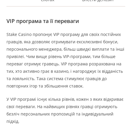
VIP програма та її переваги
Stake Casino пропонує VIP програму для своїх постійних
гравців, яка дозволяє отримувати ексклюзивні бонуси,
персонального менеджера, більш швидкі виплати та інші
привілеї. Чим вище рівень VIP-програми, тим більше
переваг отримує гравець. VIP програма розрахована на
тих, хто активно грає в казино, і нагороджує їх відданість
та лояльність. Така система стимулює гравців до
повторних ігор та збільшення ставок.
У VIP програмі існує кілька рівнів, кожен з яких відкриває
свої переваги. На найвищих рівнях гравці отримують
безліч персональних пропозицій та індивідуальний
підхід.