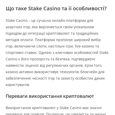
Що таке Stake Casino та її особливості?
Stake Casino – це сучасна онлайн-платформа для
азартних ігор, яка вирізняється своїм унікальним
підходом до інтеграції криптовалют та традиційних
методів оплати. Платформа пропонує широкий вибір
ігор, включаючи слоти, настільні ігри, live-казино та
спортивні ставки. Однією з ключових особливостей Stake
Casino є його прозорість та безпека, підтверджені
наявністю ліцензії від регулюючих органів. Крім того,
казино активно використовує технологію блокчейн для
забезпечення чесності ігор та захисту особистих даних
користувачів.
Переваги використання криптовалют
Використання криптовалют у Stake Casino має значні
переваги для гравців. По-перше, це швидкість та низькі