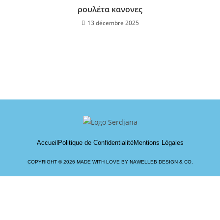
ρουλέτα κανονες
13 décembre 2025
Accueil
Politique de Confidentialité
Mentions Légales
COPYRIGHT © 2026 MADE WITH LOVE BY NAWELLEB DESIGN & CO.