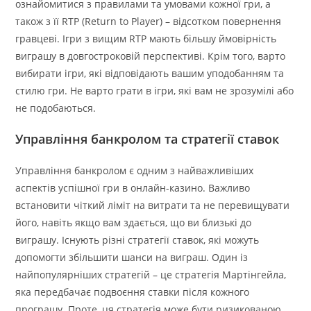
ознайомитися з правилами та умовами кожної гри, а
також з її RTP (Return to Player) – відсотком повернення
гравцеві. Ігри з вищим RTP мають більшу ймовірність
виграшу в довгостроковій перспективі. Крім того, варто
вибирати ігри, які відповідають вашим уподобанням та
стилю гри. Не варто грати в ігри, які вам не зрозумілі або
не подобаються.
Управління банкролом та стратегії ставок
Управління банкролом є одним з найважливіших
аспектів успішної гри в онлайн-казино. Важливо
встановити чіткий ліміт на витрати та не перевищувати
його, навіть якщо вам здається, що ви близькі до
виграшу. Існують різні стратегії ставок, які можуть
допомогти збільшити шанси на виграш. Один із
найпопулярніших стратегій – це стратегія Мартінгейла,
яка передбачає подвоєння ставки після кожного
програшу. Проте, ця стратегія може бути ризикованою,