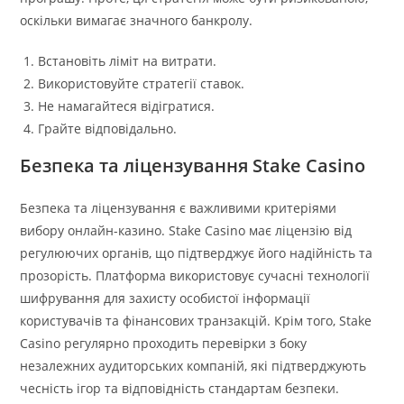
оскільки вимагає значного банкролу.
Встановіть ліміт на витрати.
Використовуйте стратегії ставок.
Не намагайтеся відігратися.
Грайте відповідально.
Безпека та ліцензування Stake Casino
Безпека та ліцензування є важливими критеріями
вибору онлайн-казино. Stake Casino має ліцензію від
регулюючих органів, що підтверджує його надійність та
прозорість. Платформа використовує сучасні технології
шифрування для захисту особистої інформації
користувачів та фінансових транзакцій. Крім того, Stake
Casino регулярно проходить перевірки з боку
незалежних аудиторських компаній, які підтверджують
чесність ігор та відповідність стандартам безпеки.