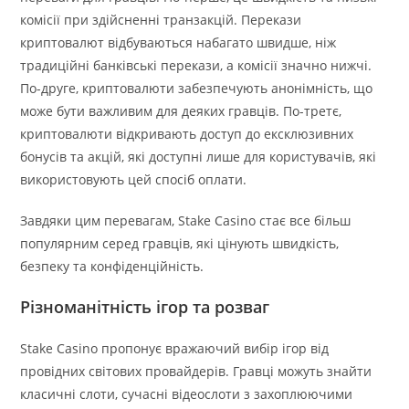
комісії при здійсненні транзакцій. Перекази
криптовалют відбуваються набагато швидше, ніж
традиційні банківські перекази, а комісії значно нижчі.
По-друге, криптовалюти забезпечують анонімність, що
може бути важливим для деяких гравців. По-третє,
криптовалюти відкривають доступ до ексклюзивних
бонусів та акцій, які доступні лише для користувачів, які
використовують цей спосіб оплати.
Завдяки цим перевагам, Stake Casino стає все більш
популярним серед гравців, які цінують швидкість,
безпеку та конфіденційність.
Різноманітність ігор та розваг
Stake Casino пропонує вражаючий вибір ігор від
провідних світових провайдерів. Гравці можуть знайти
класичні слоти, сучасні відеослоти з захоплюючими