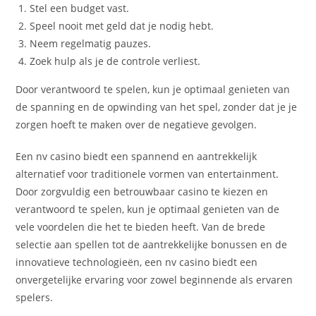
Stel een budget vast.
Speel nooit met geld dat je nodig hebt.
Neem regelmatig pauzes.
Zoek hulp als je de controle verliest.
Door verantwoord te spelen, kun je optimaal genieten van
de spanning en de opwinding van het spel, zonder dat je je
zorgen hoeft te maken over de negatieve gevolgen.
Een nv casino biedt een spannend en aantrekkelijk
alternatief voor traditionele vormen van entertainment.
Door zorgvuldig een betrouwbaar casino te kiezen en
verantwoord te spelen, kun je optimaal genieten van de
vele voordelen die het te bieden heeft. Van de brede
selectie aan spellen tot de aantrekkelijke bonussen en de
innovatieve technologieën, een nv casino biedt een
onvergetelijke ervaring voor zowel beginnende als ervaren
spelers.