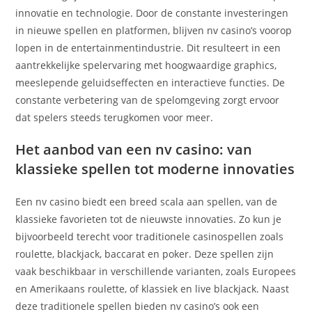
innovatie en technologie. Door de constante investeringen
in nieuwe spellen en platformen, blijven nv casino’s voorop
lopen in de entertainmentindustrie. Dit resulteert in een
aantrekkelijke spelervaring met hoogwaardige graphics,
meeslepende geluidseffecten en interactieve functies. De
constante verbetering van de spelomgeving zorgt ervoor
dat spelers steeds terugkomen voor meer.
Het aanbod van een nv casino: van
klassieke spellen tot moderne innovaties
Een nv casino biedt een breed scala aan spellen, van de
klassieke favorieten tot de nieuwste innovaties. Zo kun je
bijvoorbeeld terecht voor traditionele casinospellen zoals
roulette, blackjack, baccarat en poker. Deze spellen zijn
vaak beschikbaar in verschillende varianten, zoals Europees
en Amerikaans roulette, of klassiek en live blackjack. Naast
deze traditionele spellen bieden nv casino’s ook een