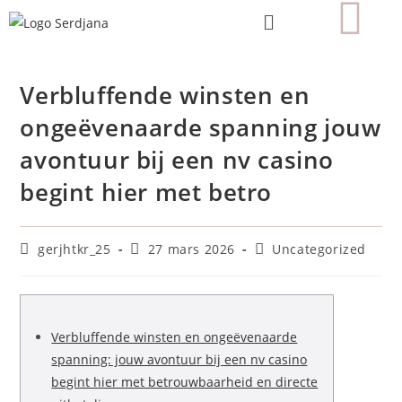
Verbluffende winsten en
ongeëvenaarde spanning jouw
avontuur bij een nv casino
begint hier met betro
gerjhtkr_25
27 mars 2026
Uncategorized
Verbluffende winsten en ongeëvenaarde
spanning: jouw avontuur bij een nv casino
begint hier met betrouwbaarheid en directe