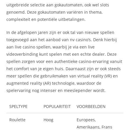
uitgebreide selectie aan gokautomaten, ook wel slots
genoemd. Deze gokautomaten variëren in thema,
complexiteit en potentiële uitbetalingen.
In de afgelopen jaren zijn er ook tal van nieuwe spellen
toegevoegd aan het aanbod van nv casino’s. Denk hierbij
aan live casino spellen, waarbij je via een live
videoverbinding kunt spelen met een echte dealer. Deze
spellen zorgen voor een authentieke casino-ervaring vanuit
het comfort van je eigen huis. Daarnaast zijn er ook steeds
meer spellen die gebruikmaken van virtual reality (VR) en
augmented reality (AR) technologie, waardoor de
spelervaring nog intenser en meeslepender wordt.
SPELTYPE
POPULARITEIT
VOORBEELDEN
Roulette
Hoog
Europees,
Amerikaans, Frans