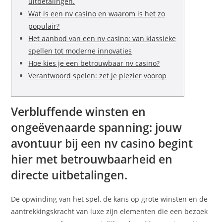
uitbetalingen.
Wat is een nv casino en waarom is het zo
populair?
Het aanbod van een nv casino: van klassieke
spellen tot moderne innovaties
Hoe kies je een betrouwbaar nv casino?
Verantwoord spelen: zet je plezier voorop
Verbluffende winsten en
ongeëvenaarde spanning: jouw
avontuur bij een nv casino begint
hier met betrouwbaarheid en
directe uitbetalingen.
De opwinding van het spel, de kans op grote winsten en de
aantrekkingskracht van luxe zijn elementen die een bezoek