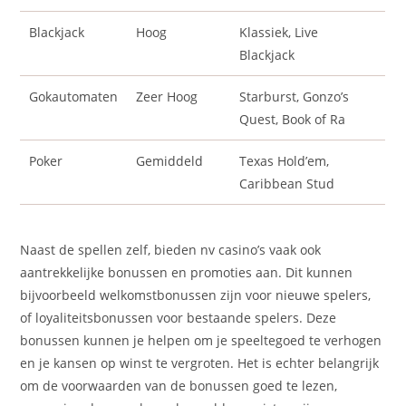
Blackjack
Hoog
Klassiek, Live
Blackjack
Gokautomaten
Zeer Hoog
Starburst, Gonzo’s
Quest, Book of Ra
Poker
Gemiddeld
Texas Hold’em,
Caribbean Stud
Naast de spellen zelf, bieden nv casino’s vaak ook
aantrekkelijke bonussen en promoties aan. Dit kunnen
bijvoorbeeld welkomstbonussen zijn voor nieuwe spelers,
of loyaliteitsbonussen voor bestaande spelers. Deze
bonussen kunnen je helpen om je speeltegoed te verhogen
en je kansen op winst te vergroten. Het is echter belangrijk
om de voorwaarden van de bonussen goed te lezen,