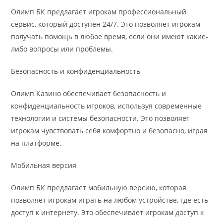
Олимп БК предлагает игрокам профессиональный
сервис, который доступен 24/7. Это позволяет игрокам
получать помощь в любое время, если они имеют какие-
либо вопросы или проблемы.
Безопасность и конфиденциальность
Олимп Казино обеспечивает безопасность и
конфиденциальность игроков, используя современные
технологии и системы безопасности. Это позволяет
игрокам чувствовать себя комфортно и безопасно, играя
на платформе.
Мобильная версия
Олимп БК предлагает мобильную версию, которая
позволяет игрокам играть на любом устройстве, где есть
доступ к интернету. Это обеспечивает игрокам доступ к