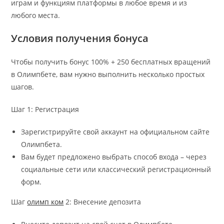
играм и функциям платформы в любое время и из
любого места.
Условия получения бонуса
Чтобы получить бонус 100% + 250 бесплатных вращений
в Олимпбете, вам нужно выполнить несколько простых
шагов.
Шаг 1: Регистрация
Зарегистрируйте свой аккаунт на официальном сайте
Олимпбета.
Вам будет предложено выбрать способ входа – через
социальные сети или классический регистрационный
форм.
Шаг
олимп ком
2: Внесение депозита