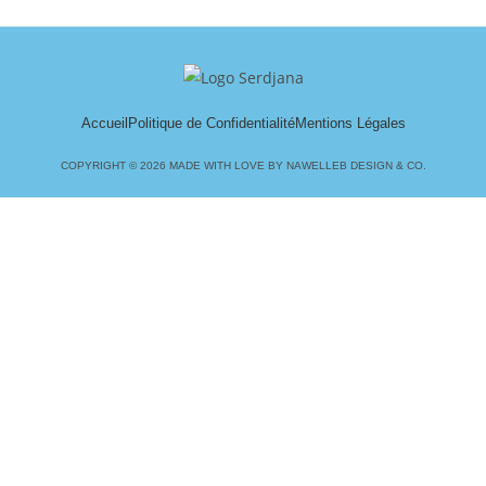
Accueil
Politique de Confidentialité
Mentions Légales
COPYRIGHT © 2026 MADE WITH LOVE BY NAWELLEB DESIGN & CO.