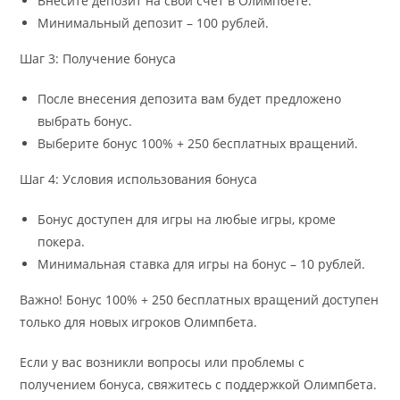
Внесите депозит на свой счет в Олимпбете.
Минимальный депозит – 100 рублей.
Шаг 3: Получение бонуса
После внесения депозита вам будет предложено
выбрать бонус.
Выберите бонус 100% + 250 бесплатных вращений.
Шаг 4: Условия использования бонуса
Бонус доступен для игры на любые игры, кроме
покера.
Минимальная ставка для игры на бонус – 10 рублей.
Важно! Бонус 100% + 250 бесплатных вращений доступен
только для новых игроков Олимпбета.
Если у вас возникли вопросы или проблемы с
получением бонуса, свяжитесь с поддержкой Олимпбета.