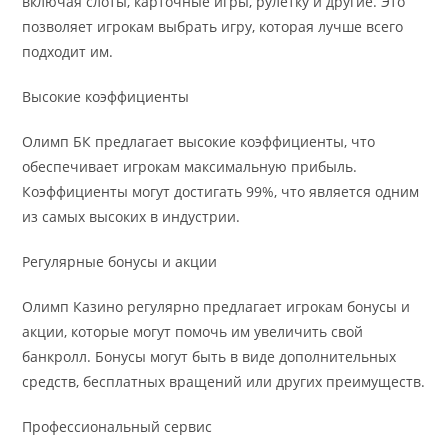
включая слоты, карточные игры, рулетку и другие. Это
позволяет игрокам выбрать игру, которая лучше всего
подходит им.
Высокие коэффициенты
Олимп БК предлагает высокие коэффициенты, что
обеспечивает игрокам максимальную прибыль.
Коэффициенты могут достигать 99%, что является одним
из самых высоких в индустрии.
Регулярные бонусы и акции
Олимп Казино регулярно предлагает игрокам бонусы и
акции, которые могут помочь им увеличить свой
банкролл. Бонусы могут быть в виде дополнительных
средств, бесплатных вращений или других преимуществ.
Профессиональный сервис