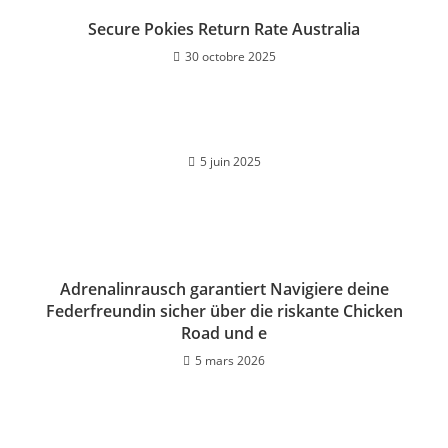
Secure Pokies Return Rate Australia
30 octobre 2025
5 juin 2025
Adrenalinrausch garantiert Navigiere deine
Federfreundin sicher über die riskante Chicken
Road und e
5 mars 2026