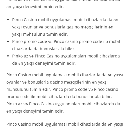
ən yaxşı deneyimi təmin edir.
Pinco Casino mobil uygulaması mobil cihazlarda da ən
yaxşı oyunlar və bonuslarla qazino məşqçilərinin ən
yaxşı məhsulunu təmin edir.
Pinco promo code və Pinco casino promo code ilə mobil
cihazlarda da bonuslar ala bilər.
Pinko az və Pinco Casino uygulamaları mobil cihazlarda
da ən yaxşı deneyimi təmin edir.
Pinco Casino mobil uygulaması mobil cihazlarda da ən yaxşı
oyunlar və bonuslarla qazino məşqçilərinin ən yaxşı
məhsulunu təmin edir. Pinco promo code və Pinco casino
promo code ilə mobil cihazlarda da bonuslar ala bilər.
Pinko az və Pinco Casino uygulamaları mobil cihazlarda da
ən yaxşı deneyimi təmin edir.
Pinco Casino mobil uygulaması mobil cihazlarda da ən yaxşı