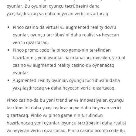
oyunlar. Bu oyunlar, oyunçu təcrübəsini daha
yaxşılaşdıracaq və daha heyecan verici qızartacaq.
Pinco casino-da virtual və augmented reality dövrü
oyunlar, oyunçu təcrübəsini daha realist və heyecan
vericə qızartacaq.
Pinco promo code ilə pinco game-nin tərəfindən
hazırlanmış yeni oyunlar hazırlanacaq, məsələn, virtual
casino və augmented reality casino-də oynanacaq
oyunlar.
Augmented reality oyunlar, oyunçu təcrübəsini daha
yaxşılaşdıracaq və daha heyecan verici qızartacaq.
Pinco casino-da bu yeni trendlər və innovasiyalar, oyunçu
təcrübəsini daha yaxşılaşdıracaq və daha heyecan verici
qızartacaq. Pinko və pinco game-nin tərəfindən
hazırlanacaq yeni oyunlar, oyunçu təcrübəsini daha realist
və heyecan vericə qızartacaq. Pinco casino promo code ilə