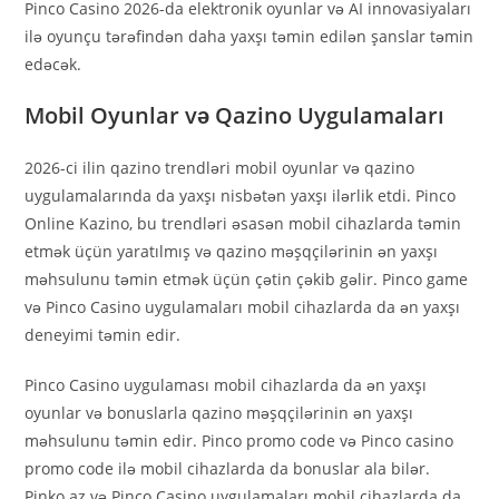
Pinco Casino 2026-da elektronik oyunlar və AI innovasiyaları
ilə oyunçu tərəfindən daha yaxşı təmin edilən şanslar təmin
edəcək.
Mobil Oyunlar və Qazino Uygulamaları
2026-ci ilin qazino trendləri mobil oyunlar və qazino
uygulamalarında da yaxşı nisbətən yaxşı ilərlik etdi. Pinco
Online Kazino, bu trendləri əsasən mobil cihazlarda təmin
etmək üçün yaratılmış və qazino məşqçilərinin ən yaxşı
məhsulunu təmin etmək üçün çətin çəkib gəlir. Pinco game
və Pinco Casino uygulamaları mobil cihazlarda da ən yaxşı
deneyimi təmin edir.
Pinco Casino uygulaması mobil cihazlarda da ən yaxşı
oyunlar və bonuslarla qazino məşqçilərinin ən yaxşı
məhsulunu təmin edir. Pinco promo code və Pinco casino
promo code ilə mobil cihazlarda da bonuslar ala bilər.
Pinko az və Pinco Casino uygulamaları mobil cihazlarda da