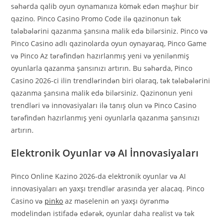
səhərda qalib oyun oynamanıza kömək edən məşhur bir
qazino. Pinco Casino Promo Code ilə qazinonun tək
tələbələrini qazanma şansına malik edə bilərsiniz. Pinco və
Pinco Casino adlı qazinolarda oyun oynayaraq, Pinco Game
və Pinco Az tərəfindən hazırlanmış yeni və yenilənmiş
oyunlarla qazanma şansınızı artırın. Bu səhərda, Pinco
Casino 2026-ci ilin trendlərindən biri olaraq, tək tələbələrini
qazanma şansına malik edə bilərsiniz. Qazinonun yeni
trendləri və innovasiyaları ilə tanış olun və Pinco Casino
tərəfindən hazırlanmış yeni oyunlarla qazanma şansınızı
artırın.
Elektronik Oyunlar və AI İnnovasiyaları
Pinco Online Kazino 2026-da elektronik oyunlar və AI
innovasiyaları ən yaxşı trendlər arasında yer alacaq. Pinco
Casino və
pinko
az məselenin ən yaxşı öyrənmə
modelindən istifadə edərək, oyunlar daha realist və tək