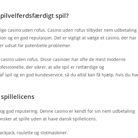
pilvelferdsfærdigt spil?
 vælge casino uden rofus. Casino uden rofus tilbyder nem udbetaling
tion og en god reputasjon. Det er vigtigt at vælge et casino, der har
r udsat for potentielle problemer.
te casino uden rofus. Disse casinoer har ofte de mest moderne
essionelle, der sikrer, at alle spil er retfærdige og
f spil og en god kundeservice, så du altid kan få hjælp, hvis du ha
spillelicens
e og god reputering. Denne casino er kendt for sin nem udbetaling
sker at spille uden at have dansk spillelicens.
ackjack, roulette og slotmaskiner.