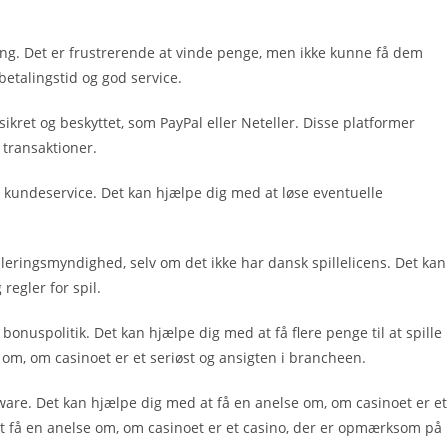
ling. Det er frustrerende at vinde penge, men ikke kunne få dem
dbetalingstid og god service.
 sikret og beskyttet, som PayPal eller Neteller. Disse platformer
 transaktioner.
d kundeservice. Det kan hjælpe dig med at løse eventuelle
uleringsmyndighed, selv om det ikke har dansk spillelicens. Det kan
regler for spil.
 bonuspolitik. Det kan hjælpe dig med at få flere penge til at spille
om, om casinoet er et seriøst og ansigten i brancheen.
tware. Det kan hjælpe dig med at få en anelse om, om casinoet er et
at få en anelse om, om casinoet er et casino, der er opmærksom på