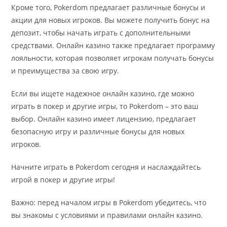
Кроме того, Pokerdom предлагает различные бонусы и
акции для новых игроков. Вы можете получить бонус на
депозит, чтобы начать играть с дополнительными
средствами. Онлайн казино также предлагает программу
лояльности, которая позволяет игрокам получать бонусы
и преимущества за свою игру.
Если вы ищете надежное онлайн казино, где можно
играть в покер и другие игры, то Pokerdom – это ваш
выбор. Онлайн казино имеет лицензию, предлагает
безопасную игру и различные бонусы для новых
игроков.
Начните играть в Pokerdom сегодня и наслаждайтесь
игрой в покер и другие игры!
Важно: перед началом игры в Pokerdom убедитесь, что
вы знакомы с условиями и правилами онлайн казино.