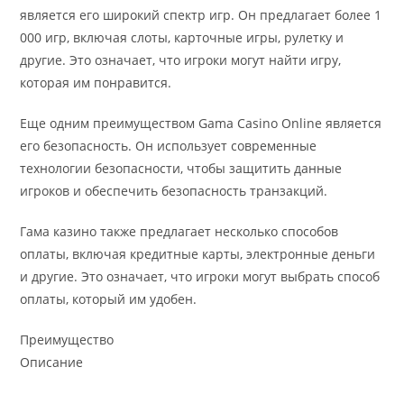
является его широкий спектр игр. Он предлагает более 1
000 игр, включая слоты, карточные игры, рулетку и
другие. Это означает, что игроки могут найти игру,
которая им понравится.
Еще одним преимуществом Gama Casino Online является
его безопасность. Он использует современные
технологии безопасности, чтобы защитить данные
игроков и обеспечить безопасность транзакций.
Гама казино также предлагает несколько способов
оплаты, включая кредитные карты, электронные деньги
и другие. Это означает, что игроки могут выбрать способ
оплаты, который им удобен.
Преимущество
Описание