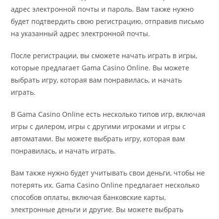
адрес электронной почты и пароль. Вам также нужно
будет подтвердить свою регистрацию, отправив письмо
на указанный адрес электронной почты.
После регистрации, вы сможете начать играть в игры,
которые предлагает Gama Casino Online. Вы можете
выбрать игру, которая вам понравилась, и начать
играть.
В Gama Casino Online есть несколько типов игр, включая
игры с дилером, игры с другими игроками и игры с
автоматами. Вы можете выбрать игру, которая вам
понравилась, и начать играть.
Вам также нужно будет учитывать свои деньги, чтобы не
потерять их. Gama Casino Online предлагает несколько
способов оплаты, включая банковские карты,
электронные деньги и другие. Вы можете выбрать