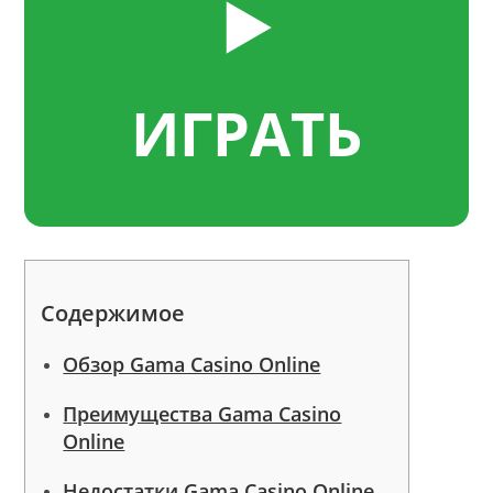
▶️
ИГРАТЬ
Содержимое
Обзор Gama Casino Online
Преимущества Gama Casino
Online
Недостатки Gama Casino Online