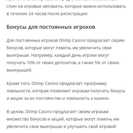
спин на игровые автоматы, которые можно использовать
в течение 24 часов после регистрации.
Бонусы для постоянных игроков
Для постоянных игроков Olimp Casino предлагает серию
бонусов, которые могут помочь им увеличить свои
выигрыши. Например, каждый день игроки могут
получать 10% от своих депозитов, а также 5% от своих
выигрышей.
Кроме того, Olimp Casino предлагает программу
лояльности, которая позволяет игрокам получать бонусы
и акции за их постоянство и лояльность к казино.
В целом, Olimp Casino предлагает своим игрокам
множество бонусов и акций, которые могут помочь им
увеличить свои выигрыши и улучшить свой игровой