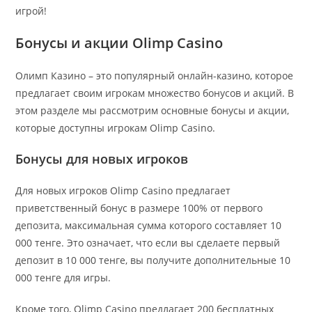
игрой!
Бонусы и акции Olimp Casino
Олимп Казино – это популярный онлайн-казино, которое
предлагает своим игрокам множество бонусов и акций. В
этом разделе мы рассмотрим основные бонусы и акции,
которые доступны игрокам Olimp Casino.
Бонусы для новых игроков
Для новых игроков Olimp Casino предлагает
приветственный бонус в размере 100% от первого
депозита, максимальная сумма которого составляет 10
000 тенге. Это означает, что если вы сделаете первый
депозит в 10 000 тенге, вы получите дополнительные 10
000 тенге для игры.
Кроме того, Olimp Casino предлагает 200 бесплатных