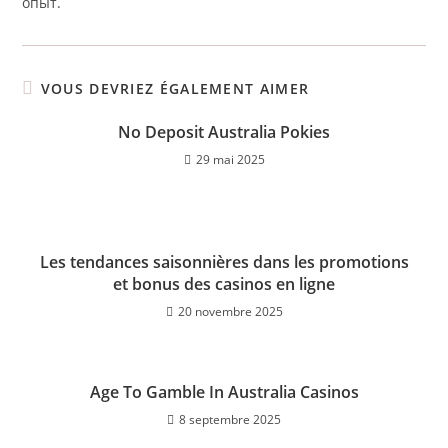
опыт.
VOUS DEVRIEZ ÉGALEMENT AIMER
No Deposit Australia Pokies
29 mai 2025
Les tendances saisonnières dans les promotions
et bonus des casinos en ligne
20 novembre 2025
Age To Gamble In Australia Casinos
8 septembre 2025