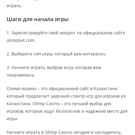
играть.
Шаги для начала игры
1. Зарегистрируйте свой аккаунт на официальном сайте
olimpbet.com.
2. Выберите тип игры, который вам интересен.
3. Начните играть, выбрав игру, которая вам
понравилась.
Олимп казино – это официальный сайт в Казахстане,
который предлагает широкий спектр игр для игроков из
Казахстана. Olimp Casino – это лучший выбор для
игроков, которые ищут безопасное и надежное место для
игры.
Начните играть в Olimp Casino сегодня и насладитесь