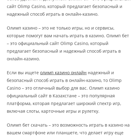
сайт Olimp Casino, который предлагает безопасный и
надежный способ играть в онлайн-казино.
Олимп казино – это не только игры, но и сервисы,
которые помогут вам начать играть в казино. Олимп бет
– это официальный сайт Olimp Casino, который
предлагает безопасный и надежный способ играть в
онлайн-казино.
Если вы ищете
олимп казино онлайн
надежный и
безопасный способ играть в онлайн-казино, то Olimp
Casino – это отличный выбор для вас. Олимп казино
официальный сайт в Казахстане – это популярная
платформа, которая предлагает широкий спектр игр,
включая слоты, карточные игры и рулетку.
Олимп бет скачать – это возможность играть в казино на
вашем смартфоне или планшете, что делает игру еще