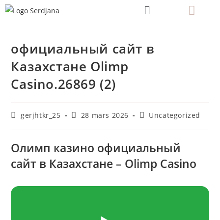
официальный сайт в
Казахстане Olimp
Casino.26869 (2)
gerjhtkr_25
28 mars 2026
Uncategorized
Олимп казино официальный
сайт в Казахстане – Olimp Casino