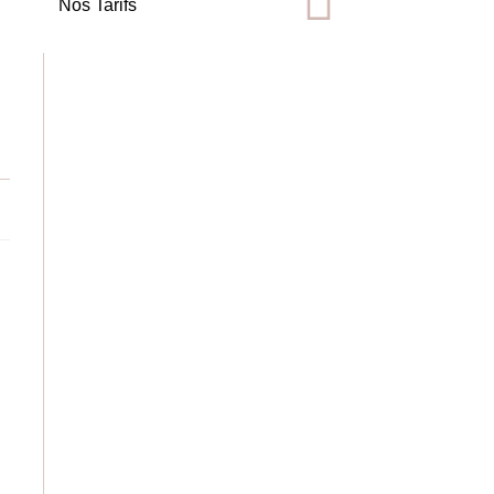
Nos Tarifs