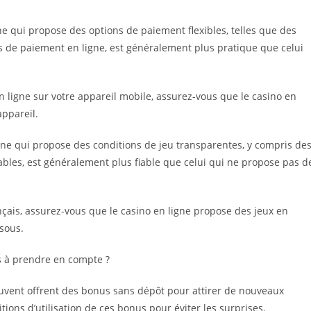
gne qui propose des options de paiement flexibles, telles que des
es de paiement en ligne, est généralement plus pratique que celui
en ligne sur votre appareil mobile, assurez-vous que le casino en
appareil.
gne qui propose des conditions de jeu transparentes, y compris de
ables, est généralement plus fiable que celui qui ne propose pas d
ançais, assurez-vous que le casino en ligne propose des jeux en
 sous.
es à prendre en compte ?
uvent offrent des bonus sans dépôt pour attirer de nouveaux
itions d’utilisation de ces bonus pour éviter les surprises.