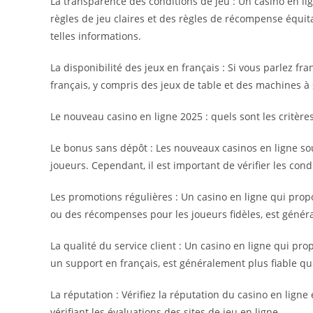
La transparence des conditions de jeu : Un casino en li
règles de jeu claires et des règles de récompense équit
telles informations.
La disponibilité des jeux en français : Si vous parlez fr
français, y compris des jeux de table et des machines à
Le nouveau casino en ligne 2025 : quels sont les critèr
Le bonus sans dépôt : Les nouveaux casinos en ligne so
joueurs. Cependant, il est important de vérifier les cond
Les promotions régulières : Un casino en ligne qui prop
ou des récompenses pour les joueurs fidèles, est généra
La qualité du service client : Un casino en ligne qui pr
un support en français, est généralement plus fiable qu
La réputation : Vérifiez la réputation du casino en ligne
vérifiant les évaluations des sites de jeu en ligne.