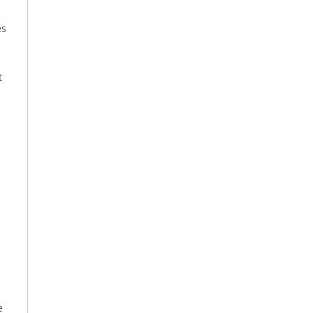
es
t
s
e