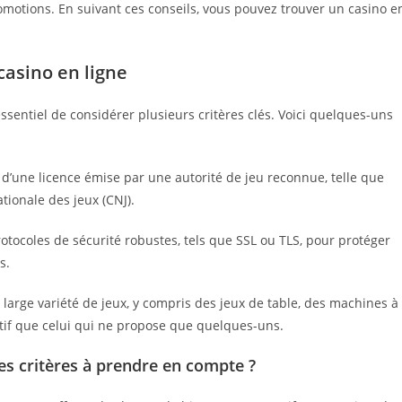
omotions. En suivant ces conseils, vous pouvez trouver un casino e
casino en ligne
essentiel de considérer plusieurs critères clés. Voici quelques-uns
 d’une licence émise par une autorité de jeu reconnue, telle que
tionale des jeux (CNJ).
 protocoles de sécurité robustes, tels que SSL ou TLS, pour protéger
s.
 large variété de jeux, y compris des jeux de table, des machines à
ctif que celui qui ne propose que quelques-uns.
les critères à prendre en compte ?