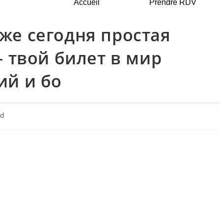
Accueil
Prendre RDV
же сегодня простая
– твой билет в мир
ий и бо
ed