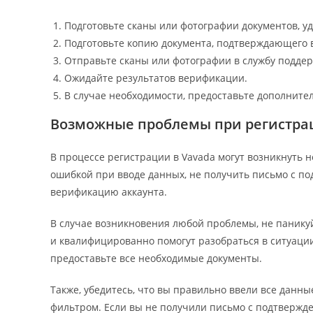
Подготовьте сканы или фотографии документов, у
Подготовьте копию документа, подтверждающего 
Отправьте сканы или фотографии в службу поддер
Ожидайте результатов верификации.
В случае необходимости, предоставьте дополнит
Возможные проблемы при регистра
В процессе регистрации в Vavada могут возникнуть 
ошибкой при вводе данных, не получить письмо с п
верификацию аккаунта.
В случае возникновения любой проблемы, не паникуй
и квалифицированно помогут разобраться в ситуаци
предоставьте все необходимые документы.
Также, убедитесь, что вы правильно ввели все данны
фильтром. Если вы не получили письмо с подтвержде