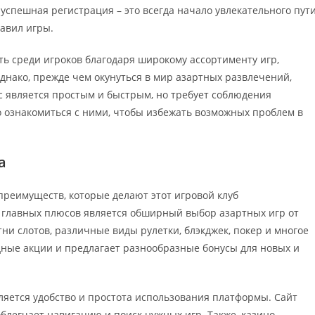
 успешная регистрация – это всегда начало увлекательного пути
авил игры.
ь среди игроков благодаря широкому ассортименту игр,
днако, прежде чем окунуться в мир азартных развлечений,
с является простым и быстрым, но требует соблюдения
 ознакомиться с ними, чтобы избежать возможных проблем в
a
 преимуществ, которые делают этот игровой клуб
 главных плюсов является обширный выбор азартных игр от
ни слотов, различные виды рулетки, блэкджек, покер и многое
одные акции и предлагает разнообразные бонусы для новых и
яется удобство и простота использования платформы. Сайт
блегчает навигацию и поиск нужных игр. Также, казино