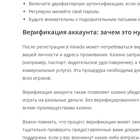
Включите двухфакторную аутентификацию, если о
Регулярно меняйте свой пароль.
Будьте внимательны к подозрительным письмам и
Верификация аккаунта: зачем это н
После регистрации в Vavada может потребоваться в
вашей личности и адреса проживания. Казино запра
(например, паспорт, водительское удостоверение), а
коммунальные услуги). Эта процедура необходима д
всех игроков.
Верификация аккаунта также позволяет казино убеди
играть на реальные деньги. Без верифицированного
всеми преимуществами казино.
Важно помнить, что процесс верификации может заня
тщательно проверить предоставленные вами докумен
поддержки, если у вас возникнут какие-либо вопросы