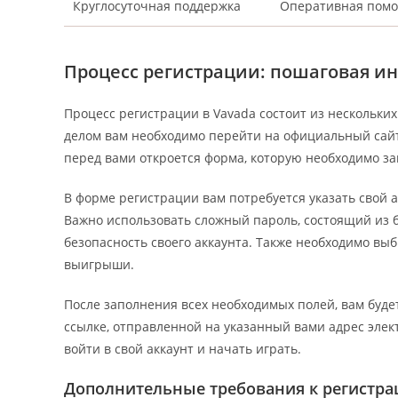
Круглосуточная поддержка
Оперативная помощ
Процесс регистрации: пошаговая и
Процесс регистрации в Vavada состоит из нескольких
делом вам необходимо перейти на официальный сайт 
перед вами откроется форма, которую необходимо за
В форме регистрации вам потребуется указать свой 
Важно использовать сложный пароль, состоящий из б
безопасность своего аккаунта. Также необходимо выб
выигрыши.
После заполнения всех необходимых полей, вам буд
ссылке, отправленной на указанный вами адрес эле
войти в свой аккаунт и начать играть.
Дополнительные требования к регистра