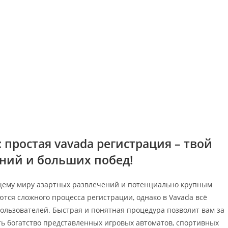
 простая vavada регистрация – твой
ений и больших побед!
щему миру азартных развлечений и потенциально крупным
тся сложного процесса регистрации, однако в Vavada всё
ользователей. Быстрая и понятная процедура позволит вам за
ать богатство представленных игровых автоматов, спортивных