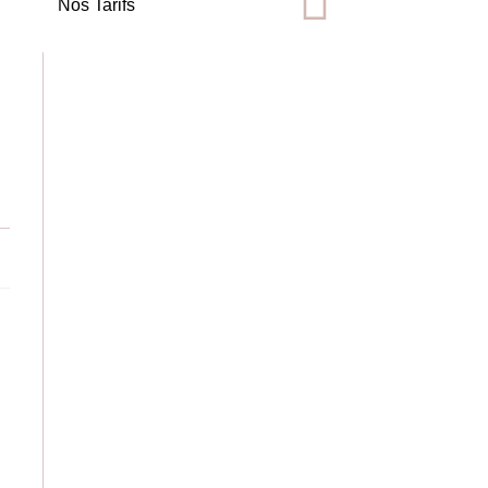
Nos Tarifs