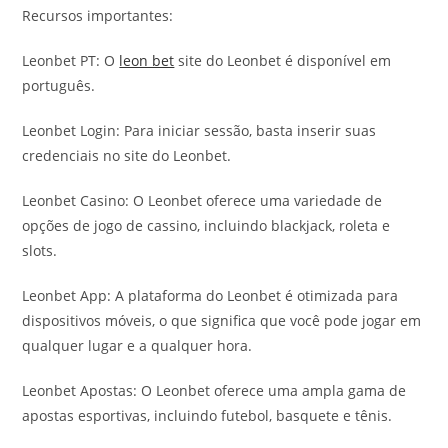
Recursos importantes:
Leonbet PT: O
leon bet
site do Leonbet é disponível em
português.
Leonbet Login: Para iniciar sessão, basta inserir suas
credenciais no site do Leonbet.
Leonbet Casino: O Leonbet oferece uma variedade de
opções de jogo de cassino, incluindo blackjack, roleta e
slots.
Leonbet App: A plataforma do Leonbet é otimizada para
dispositivos móveis, o que significa que você pode jogar em
qualquer lugar e a qualquer hora.
Leonbet Apostas: O Leonbet oferece uma ampla gama de
apostas esportivas, incluindo futebol, basquete e tênis.