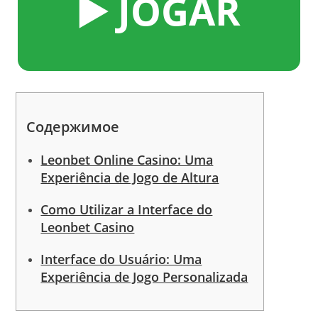
▶️ JOGAR
Содержимое
Leonbet Online Casino: Uma
Experiência de Jogo de Altura
Como Utilizar a Interface do
Leonbet Casino
Interface do Usuário: Uma
Experiência de Jogo Personalizada