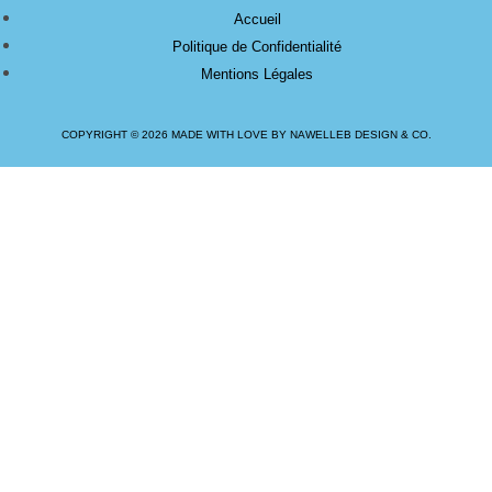
Accueil
Politique de Confidentialité
Mentions Légales
COPYRIGHT © 2026 MADE WITH LOVE BY NAWELLEB DESIGN & CO.