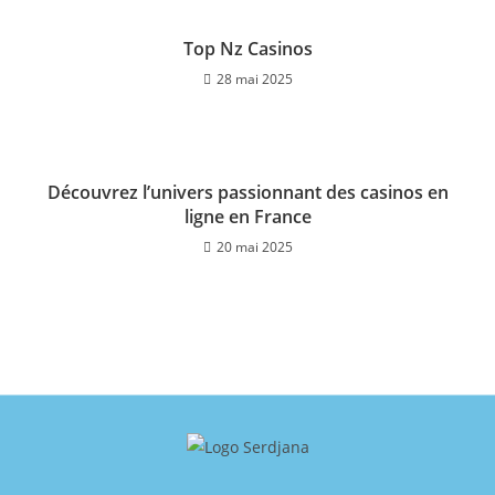
Top Nz Casinos
28 mai 2025
Découvrez l’univers passionnant des casinos en
ligne en France
20 mai 2025