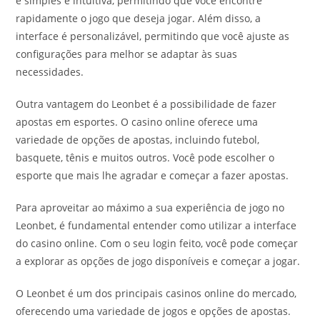
é simples e intuitiva, permitindo que você encontre
rapidamente o jogo que deseja jogar. Além disso, a
interface é personalizável, permitindo que você ajuste as
configurações para melhor se adaptar às suas
necessidades.
Outra vantagem do Leonbet é a possibilidade de fazer
apostas em esportes. O casino online oferece uma
variedade de opções de apostas, incluindo futebol,
basquete, tênis e muitos outros. Você pode escolher o
esporte que mais lhe agradar e começar a fazer apostas.
Para aproveitar ao máximo a sua experiência de jogo no
Leonbet, é fundamental entender como utilizar a interface
do casino online. Com o seu login feito, você pode começar
a explorar as opções de jogo disponíveis e começar a jogar.
O Leonbet é um dos principais casinos online do mercado,
oferecendo uma variedade de jogos e opções de apostas.