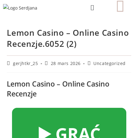
Lemon Casino – Online Casino
Recenzje.6052 (2)
gerjhtkr_25
28 mars 2026
Uncategorized
Lemon Casino – Online Casino
Recenzje
▶️ GRAĆ