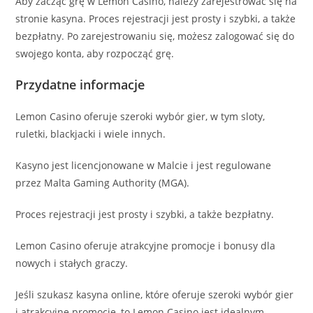
Aby zacząć grę w Lemon Casino, należy zarejestrować się na
stronie kasyna. Proces rejestracji jest prosty i szybki, a także
bezpłatny. Po zarejestrowaniu się, możesz zalogować się do
swojego konta, aby rozpocząć grę.
Przydatne informacje
Lemon Casino oferuje szeroki wybór gier, w tym sloty,
ruletki, blackjacki i wiele innych.
Kasyno jest licencjonowane w Malcie i jest regulowane
przez Malta Gaming Authority (MGA).
Proces rejestracji jest prosty i szybki, a także bezpłatny.
Lemon Casino oferuje atrakcyjne promocje i bonusy dla
nowych i stałych graczy.
Jeśli szukasz kasyna online, które oferuje szeroki wybór gier
i atrakcyjne promocje, to Lemon Casino jest idealnym