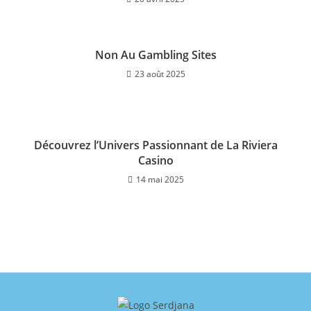
Non Au Gambling Sites
23 août 2025
Découvrez l’Univers Passionnant de La Riviera
Casino
14 mai 2025