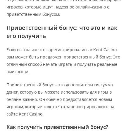
игроков, которые ищут надежное онлайн-казино с
приветственным бонусом.
Приветственный бонус: что это и как
его получить
Если вы только что зарегистрировались в Kent Casino,
вам может быть предложен приветственный бонус. Это
отличный способ начать играть и получать реальные
выигрыши.
Приветственный бонус – это дополнительная сумма
денег, которую вы можете использовать для игры в
онлайн-казино. Он обычно предоставляется новым
игрокам, которые только что зарегистрировались на
сайте Kent Casino.
Как получить приветственный бонус?