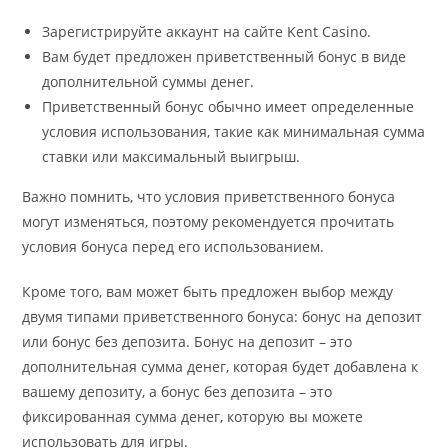
Зарегистрируйте аккаунт на сайте Kent Casino.
Вам будет предложен приветственный бонус в виде
дополнительной суммы денег.
Приветственный бонус обычно имеет определенные
условия использования, такие как минимальная сумма
ставки или максимальный выигрыш.
Важно помнить, что условия приветственного бонуса
могут изменяться, поэтому рекомендуется прочитать
условия бонуса перед его использованием.
Кроме того, вам может быть предложен выбор между
двумя типами приветственного бонуса: бонус на депозит
или бонус без депозита. Бонус на депозит – это
дополнительная сумма денег, которая будет добавлена к
вашему депозиту, а бонус без депозита – это
фиксированная сумма денег, которую вы можете
использовать для игры.