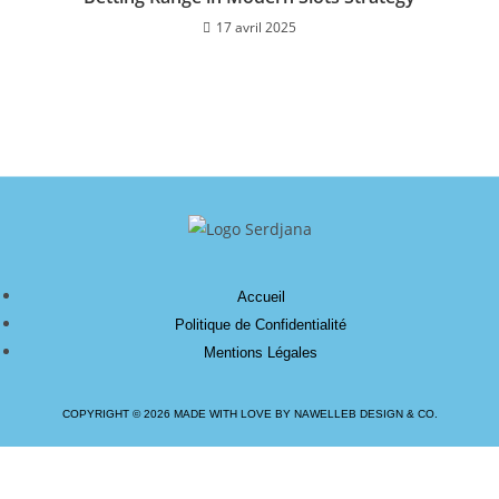
17 avril 2025
Accueil
Politique de Confidentialité
Mentions Légales
COPYRIGHT © 2026 MADE WITH LOVE BY NAWELLEB DESIGN & CO.