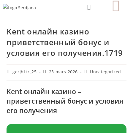
Kent онлайн казино
приветственный бонус и
условия его получения.1719
gerjhtkr_25
23 mars 2026
Uncategorized
Kent онлайн казино –
приветственный бонус и условия
его получения