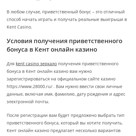
В любом случае, приветственный бонус – это отличный
способ начать играть и получать реальные выигрыши в
Kent Casino.
Условия получения приветственного
бонуса в Кент онлайн казино
Для
kent casino зеркало
получения приветственного
бонуса в Кент онлайн казино вам нужно
зарегистрироваться на официальном сайте казино
https://www.28000.ru/ . Вам нужно ввести свои личные
данные, включая имя, фамилию, дату рождения и адрес
электронной почты.
После регистрации вам будет предложено выбрать тип
приветственного бонуса, который вы хотите получить.
Кент онлайн казино предлагает несколько вариантов