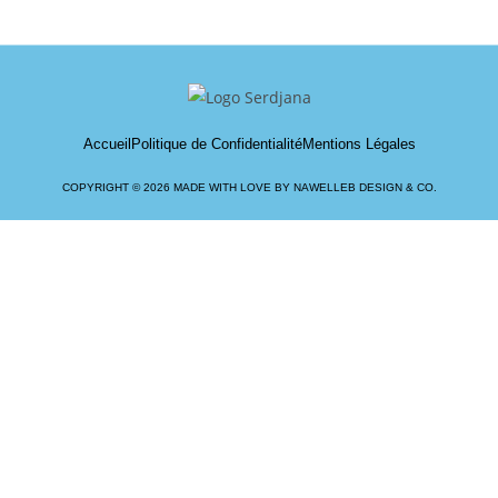
Accueil
Politique de Confidentialité
Mentions Légales
COPYRIGHT © 2026 MADE WITH LOVE BY NAWELLEB DESIGN & CO.