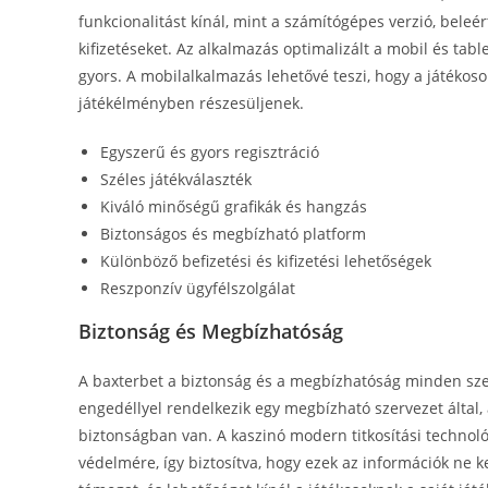
funkcionalitást kínál, mint a számítógépes verzió, beleér
kifizetéseket. Az alkalmazás optimalizált a mobil és ta
gyors. A mobilalkalmazás lehetővé teszi, hogy a játékoso
játékélményben részesüljenek.
Egyszerű és gyors regisztráció
Széles játékválaszték
Kiváló minőségű grafikák és hangzás
Biztonságos és megbízható platform
Különböző befizetési és kifizetési lehetőségek
Reszponzív ügyfélszolgálat
Biztonság és Megbízhatóság
A baxterbet a biztonság és a megbízhatóság minden sz
engedéllyel rendelkezik egy megbízható szervezet által, 
biztonságban van. A kaszinó modern titkosítási technol
védelmére, így biztosítva, hogy ezek az információk ne ke