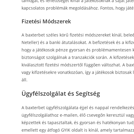
támogat, és lehetőséget kínál a játékosoknak a saját ját
kapcsolatos problémák megoldásához. Fontos, hogy játék
Fizetési Módszerek
A baxterbet széles körű fizetési módszereket kínál, beleé
Neteller) és a banki átutalásokat. A befizetések és a kif
hogy a játékosok pénze gyorsan és problémamentesen ke
biztonságot szolgálnak a tranzakciók során. A kifizetése
kiválasztott fizetési módszertől függően változhat. A bax
vagy kifizetésekre vonatkozóan, így a játékosok biztosa
áll.
Ügyfélszolgálat és Segítség
A baxterbet ügyfélszolgálata éjjel és nappal rendelkezés
ügyfélszolgálathoz e-mailen, élő csevegőn keresztül vagy
képzettek és tapasztaltak, és gyorsan és hatékonyan tud
emellett egy átfogó GYIK oldalt is kínál, amely tartalmaz