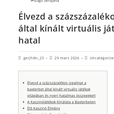
Élvezd a százszázalék
által kínált virtuális 
hatal
gerjhtkr_25
29 mars 2026
Uncategoriz
Élvezd a százszázalékos izgalmat a
baxterbet által kínált virtuális játékok
világában és nyerj hatalmas összegeket!
A Kaszinójátékok Kínálata a Baxterbeten
Élő Kaszinó Élmény