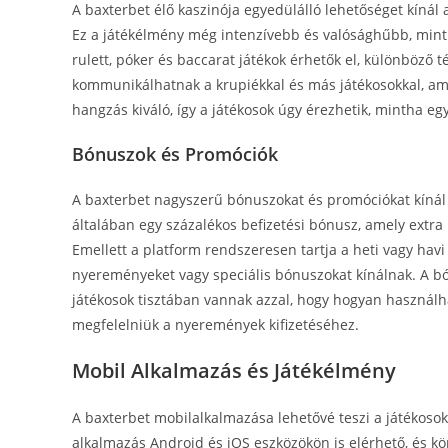
A baxterbet élő kaszinója egyedülálló lehetőséget kínál 
Ez a játékélmény még intenzívebb és valósághűbb, mint 
rulett, póker és baccarat játékok érhetők el, különböző 
kommunikálhatnak a krupiékkal és más játékosokkal, ami
hangzás kiváló, így a játékosok úgy érezhetik, mintha eg
Bónuszok és Promóciók
A baxterbet nagyszerű bónuszokat és promóciókat kínál
általában egy százalékos befizetési bónusz, amely extra p
Emellett a platform rendszeresen tartja a heti vagy hav
nyereményeket vagy speciális bónuszokat kínálnak. A bó
játékosok tisztában vannak azzal, hogy hogyan használh
megfelelniük a nyeremények kifizetéséhez.
Mobil Alkalmazás és Játékélmény
A baxterbet mobilalkalmazása lehetővé teszi a játékoso
alkalmazás Android és iOS eszközökön is elérhető, és k