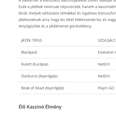
A baxterbet a klasszikus kaszinójátékok széles skáláját kín
Ezek a játékok nemcsak népszerűek, hanem a kaszinóélmé
kínál, melyek változatos témákkal és izgalmas bónuszfu
játékosoknak arra, hogy kis tétet fektessenek be, és nag
lenyűgözőek és a játékmenet gördülékeny.
JÁTÉK TÍPUS
SZOLGÁLT
Blackjack
Evolution
Rulett (Európai)
NetEnt
Starburst (Nyerőgép)
NetEnt
Book of Dead (Nyerőgép)
Play’n GO
Élő Kaszinó Élmény