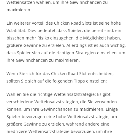
Wetteinsätzen wählen, um ihre Gewinnchancen zu
maximieren.
Ein weiterer Vorteil des Chicken Road Slots ist seine hohe
Volatilität. Dies bedeutet, dass Spieler, die bereit sind, ein
bisschen mehr Risiko einzugehen, die Möglichkeit haben,
größere Gewinne zu erzielen. Allerdings ist es auch wichtig,
dass Spieler sich auf die richtigen Strategien einstellen, um
ihre Gewinnchancen zu maximieren.
Wenn Sie sich für das Chicken Road Slot entscheiden,
sollten Sie sich auf die folgenden Tipps einstellen:
Wählen Sie die richtige Wetteinsatzstrategie: Es gibt
verschiedene Wetteinsatzstrategien, die Sie verwenden
können, um Ihre Gewinnchancen zu maximieren. Einige
Spieler bevorzugen eine hohe Wetteinsatzstrategie, um
größere Gewinne zu erzielen, während andere eine
niedrigere Wetteinsatzstrategie bevorzugen, um ihre