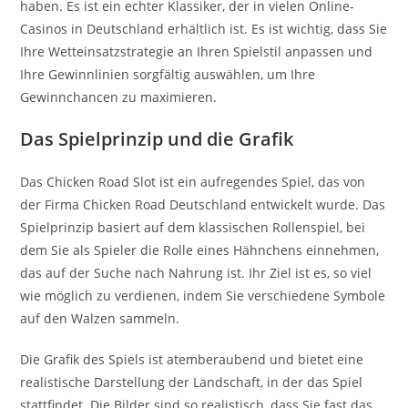
haben. Es ist ein echter Klassiker, der in vielen Online-
Casinos in Deutschland erhältlich ist. Es ist wichtig, dass Sie
Ihre Wetteinsatzstrategie an Ihren Spielstil anpassen und
Ihre Gewinnlinien sorgfältig auswählen, um Ihre
Gewinnchancen zu maximieren.
Das Spielprinzip und die Grafik
Das Chicken Road Slot ist ein aufregendes Spiel, das von
der Firma Chicken Road Deutschland entwickelt wurde. Das
Spielprinzip basiert auf dem klassischen Rollenspiel, bei
dem Sie als Spieler die Rolle eines Hähnchens einnehmen,
das auf der Suche nach Nahrung ist. Ihr Ziel ist es, so viel
wie möglich zu verdienen, indem Sie verschiedene Symbole
auf den Walzen sammeln.
Die Grafik des Spiels ist atemberaubend und bietet eine
realistische Darstellung der Landschaft, in der das Spiel
stattfindet. Die Bilder sind so realistisch, dass Sie fast das