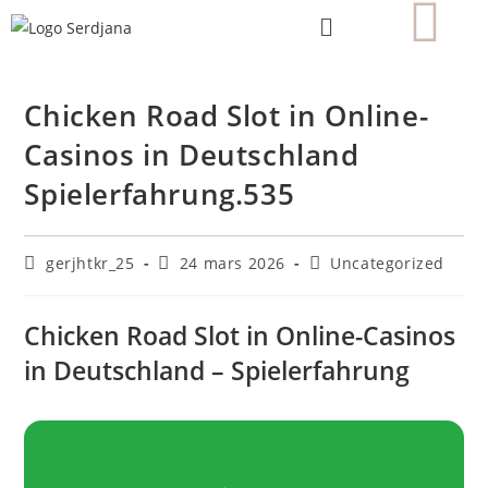
Chicken Road Slot in Online-
Casinos in Deutschland
Spielerfahrung.535
gerjhtkr_25
24 mars 2026
Uncategorized
Chicken Road Slot in Online-Casinos
in Deutschland – Spielerfahrung