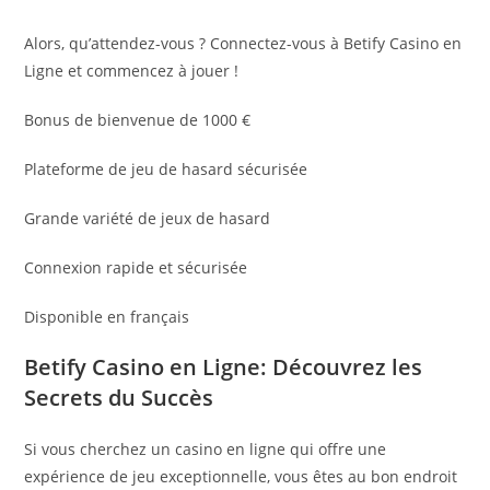
Alors, qu’attendez-vous ? Connectez-vous à Betify Casino en
Ligne et commencez à jouer !
Bonus de bienvenue de 1000 €
Plateforme de jeu de hasard sécurisée
Grande variété de jeux de hasard
Connexion rapide et sécurisée
Disponible en français
Betify Casino en Ligne: Découvrez les
Secrets du Succès
Si vous cherchez un casino en ligne qui offre une
expérience de jeu exceptionnelle, vous êtes au bon endroit