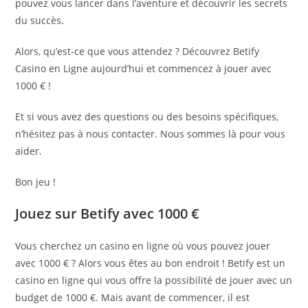
pouvez vous lancer dans l’aventure et découvrir les secrets
du succès.
Alors, qu’est-ce que vous attendez ? Découvrez Betify
Casino en Ligne aujourd’hui et commencez à jouer avec
1000 € !
Et si vous avez des questions ou des besoins spécifiques,
n’hésitez pas à nous contacter. Nous sommes là pour vous
aider.
Bon jeu !
Jouez sur Betify avec 1000 €
Vous cherchez un casino en ligne où vous pouvez jouer
avec 1000 € ? Alors vous êtes au bon endroit ! Betify est un
casino en ligne qui vous offre la possibilité de jouer avec un
budget de 1000 €. Mais avant de commencer, il est