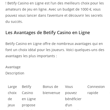
! Betify Casino en Ligne est l’un des meilleurs choix pour les
amateurs de jeu en ligne. Avec un budget de 1000 €, vous
pouvez vous lancer dans l’aventure et découvrir les secrets
du succès.
Les Avantages de Betify Casino en Ligne
Betify Casino en Ligne offre de nombreux avantages qui en
font un choix idéal pour les joueurs. Voici quelques-uns des
avantages les plus importants :
Avantage
Description
Large
Betify
Bonus de
Vous
Connexion
choix
Casino
bienvenue
pouvez
rapide
de
en Ligne
bénéficier
jeux
propose
d’un