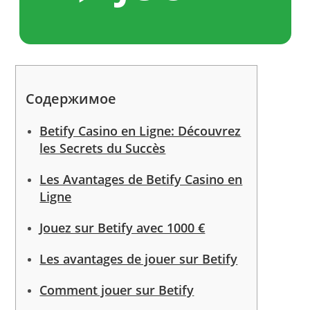
Содержимое
Betify Casino en Ligne: Découvrez
les Secrets du Succès
Les Avantages de Betify Casino en
Ligne
Jouez sur Betify avec 1000 €
Les avantages de jouer sur Betify
Comment jouer sur Betify