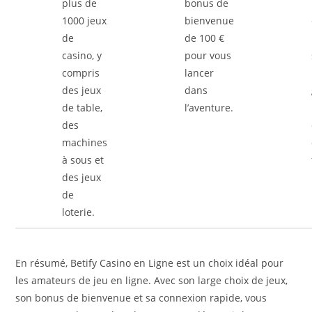
plus de
bonus de
1000 jeux
bienvenue
de
de 100 €
casino, y
pour vous
compris
lancer
des jeux
dans
de table,
l’aventure.
des
machines
à sous et
des jeux
de
loterie.
En résumé, Betify Casino en Ligne est un choix idéal pour
les amateurs de jeu en ligne. Avec son large choix de jeux,
son bonus de bienvenue et sa connexion rapide, vous