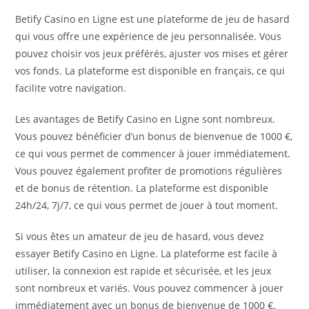
Betify Casino en Ligne est une plateforme de jeu de hasard
qui vous offre une expérience de jeu personnalisée. Vous
pouvez choisir vos jeux préférés, ajuster vos mises et gérer
vos fonds. La plateforme est disponible en français, ce qui
facilite votre navigation.
Les avantages de Betify Casino en Ligne sont nombreux.
Vous pouvez bénéficier d’un bonus de bienvenue de 1000 €,
ce qui vous permet de commencer à jouer immédiatement.
Vous pouvez également profiter de promotions régulières
et de bonus de rétention. La plateforme est disponible
24h/24, 7j/7, ce qui vous permet de jouer à tout moment.
Si vous êtes un amateur de jeu de hasard, vous devez
essayer Betify Casino en Ligne. La plateforme est facile à
utiliser, la connexion est rapide et sécurisée, et les jeux
sont nombreux et variés. Vous pouvez commencer à jouer
immédiatement avec un bonus de bienvenue de 1000 €.