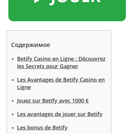
Содержимое
Betify Casino en Ligne : Découvrez
les Secrets pour Gagner
Les Avantages de Betify Casino en
Ligne
Jouez sur Betify avec 1000 €
Les avantages de jouer sur Betify
Les bonus de Betify