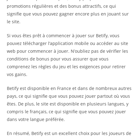
promotions régulières et des bonus attractifs, ce qui
signifie que vous pouvez gagner encore plus en jouant sur
le site.
Si vous êtes prêt à commencer à jouer sur Betify, vous
pouvez télécharger l’application mobile ou accéder au site
web pour commencer à jouer. N’oubliez pas de vérifier les
conditions de bonus pour vous assurer que vous
comprenez les règles du jeu et les exigences pour retirer
vos gains.
Betify est disponible en France et dans de nombreux autres
pays, ce qui signifie que vous pouvez jouer partout où vous
êtes. De plus, le site est disponible en plusieurs langues, y
compris le français, ce qui signifie que vous pouvez jouer
dans votre langue préférée.
En résumé, Betify est un excellent choix pour les joueurs de