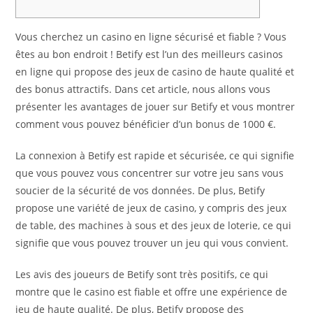
Vous cherchez un casino en ligne sécurisé et fiable ? Vous
êtes au bon endroit ! Betify est l’un des meilleurs casinos
en ligne qui propose des jeux de casino de haute qualité et
des bonus attractifs. Dans cet article, nous allons vous
présenter les avantages de jouer sur Betify et vous montrer
comment vous pouvez bénéficier d’un bonus de 1000 €.
La connexion à Betify est rapide et sécurisée, ce qui signifie
que vous pouvez vous concentrer sur votre jeu sans vous
soucier de la sécurité de vos données. De plus, Betify
propose une variété de jeux de casino, y compris des jeux
de table, des machines à sous et des jeux de loterie, ce qui
signifie que vous pouvez trouver un jeu qui vous convient.
Les avis des joueurs de Betify sont très positifs, ce qui
montre que le casino est fiable et offre une expérience de
jeu de haute qualité. De plus, Betify propose des