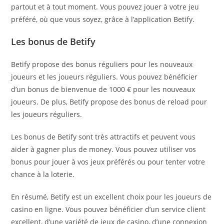
partout et à tout moment. Vous pouvez jouer à votre jeu
préféré, où que vous soyez, grâce à l’application Betify.
Les bonus de Betify
Betify propose des bonus réguliers pour les nouveaux
joueurs et les joueurs réguliers. Vous pouvez bénéficier
d’un bonus de bienvenue de 1000 € pour les nouveaux
joueurs. De plus, Betify propose des bonus de reload pour
les joueurs réguliers.
Les bonus de Betify sont très attractifs et peuvent vous
aider à gagner plus de money. Vous pouvez utiliser vos
bonus pour jouer à vos jeux préférés ou pour tenter votre
chance à la loterie.
En résumé, Betify est un excellent choix pour les joueurs de
casino en ligne. Vous pouvez bénéficier d’un service client
excellent, d’une variété de jeux de casino, d’une connexion