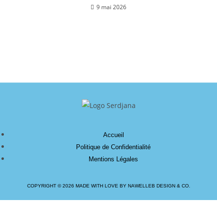
9 mai 2026
Accueil
Politique de Confidentialité
Mentions Légales
COPYRIGHT © 2026 MADE WITH LOVE BY NAWELLEB DESIGN & CO.