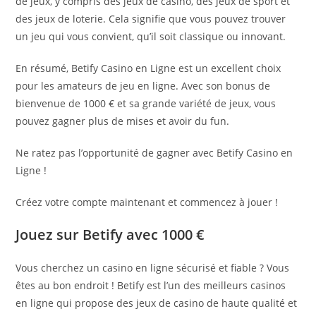
de jeux, y compris des jeux de casino, des jeux de sport et
des jeux de loterie. Cela signifie que vous pouvez trouver
un jeu qui vous convient, qu’il soit classique ou innovant.
En résumé, Betify Casino en Ligne est un excellent choix
pour les amateurs de jeu en ligne. Avec son bonus de
bienvenue de 1000 € et sa grande variété de jeux, vous
pouvez gagner plus de mises et avoir du fun.
Ne ratez pas l’opportunité de gagner avec Betify Casino en
Ligne !
Créez votre compte maintenant et commencez à jouer !
Jouez sur Betify avec 1000 €
Vous cherchez un casino en ligne sécurisé et fiable ? Vous
êtes au bon endroit ! Betify est l’un des meilleurs casinos
en ligne qui propose des jeux de casino de haute qualité et