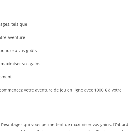
ages, tels que :
tre aventure
épondre à vos goûts
 maximiser vos gains
moment
 et commencez votre aventure de jeu en ligne avec 1000 € à votre
l d’avantages qui vous permettent de maximiser vos gains. D’abord,