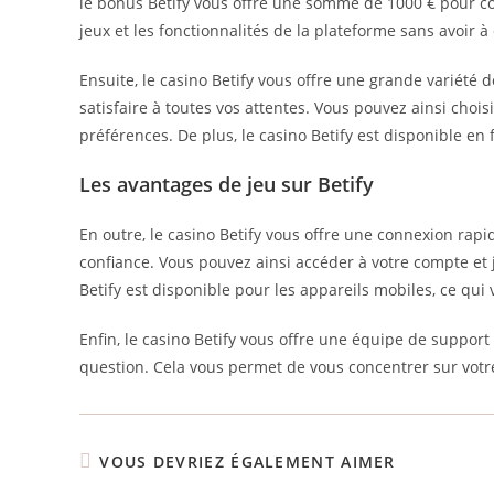
le bonus Betify vous offre une somme de 1000 € pour co
jeux et les fonctionnalités de la plateforme sans avoir 
Ensuite, le casino Betify vous offre une grande variété d
satisfaire à toutes vos attentes. Vous pouvez ainsi choisi
préférences. De plus, le casino Betify est disponible en fr
Les avantages de jeu sur Betify
En outre, le casino Betify vous offre une connexion rap
confiance. Vous pouvez ainsi accéder à votre compte et j
Betify est disponible pour les appareils mobiles, ce q
Enfin, le casino Betify vous offre une équipe de suppor
question. Cela vous permet de vous concentrer sur votr
VOUS DEVRIEZ ÉGALEMENT AIMER