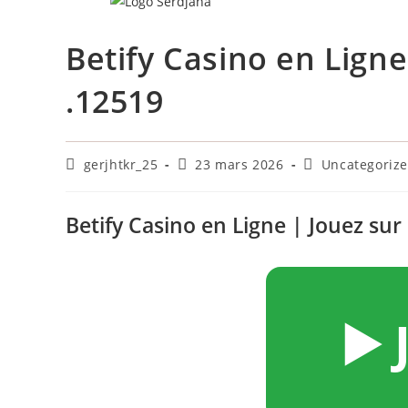
Betify Casino en Ligne
.12519
gerjhtkr_25
23 mars 2026
Uncategoriz
Betify Casino en Ligne | Jouez sur
▶️