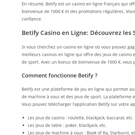
En résumé, Betify est un casino en ligne français qui o
bienvenue de 1000 € et des promotions régulières. Vous 
confiance.
Betify Casino en Ligne: Découvrez les
Si vous cherchez un casino en ligne où vous pouvez gagne
meilleurs casinos en ligne qui offre des jeux de casino 
de sport. Avec un bonus de bienvenue de 1000 €, vou
Comment fonctionne Betify ?
Betify est une plateforme de jeu en ligne qui permet aux
de machine à sous et des jeux de sport. La plateforme 
Vous pouvez télécharger l’application Betify sur votre a
Les jeux de casino : roulette, blackjack, baccarat, etc.
Les jeux de table : poker, blackjack, etc.
Les jeux de machine à sous : Book of Ra, Starburst, et