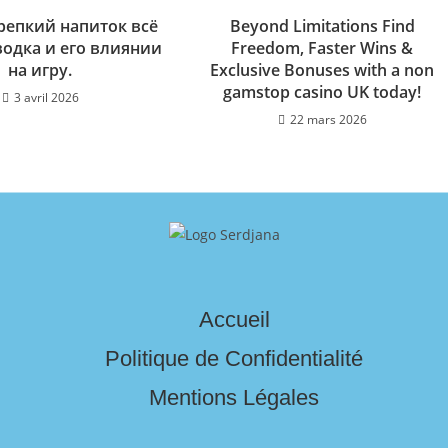
крепкий напиток всё
Beyond Limitations Find
водка и его влиянии
Freedom, Faster Wins &
на игру.
Exclusive Bonuses with a non
gamstop casino UK today!
3 avril 2026
22 mars 2026
Accueil
Politique de Confidentialité
Mentions Légales