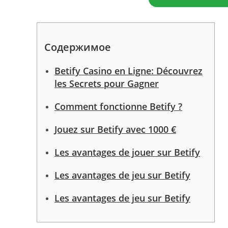
Содержимое
Betify Casino en Ligne: Découvrez
les Secrets pour Gagner
Comment fonctionne Betify ?
Jouez sur Betify avec 1000 €
Les avantages de jouer sur Betify
Les avantages de jeu sur Betify
Les avantages de jeu sur Betify