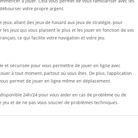
mmencer à jouer. Cela vous permet de vous familiariser avec les
à débourser votre propre argent.
e jeux, allant des jeux de hasard aux jeux de stratégie, pour
r les jeux qui vous plaisent le plus et les jouer en fonction de vos
ançais, ce qui facilite votre navigation et votre jeu.
ide et sécurisée pour vous permettre de jouer en ligne avec
ouer à tout moment, partout où vous êtes. De plus, l’application
ui vous permet de jouer en ligne même en déplacement.
t disponible 24h/24 pour vous aider en cas de problème ou de
e jeu et de ne pas vous soucier de problèmes techniques.