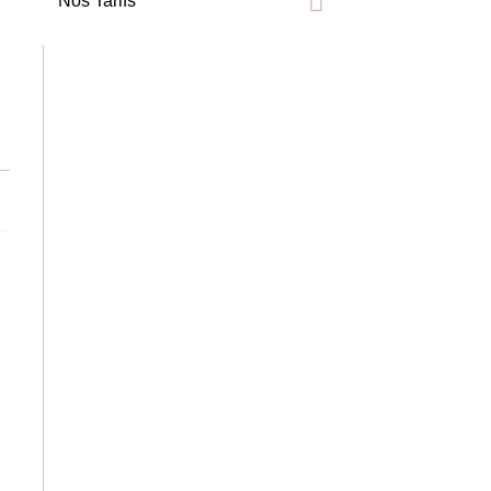
Nos Tarifs
0