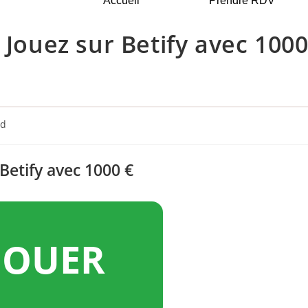
Accueil
Prendre RDV
 Jouez sur Betify avec 100
ed
 Betify avec 1000 €
 JOUER