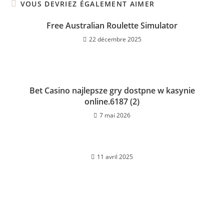
VOUS DEVRIEZ ÉGALEMENT AIMER
Free Australian Roulette Simulator
22 décembre 2025
Bet Casino najlepsze gry dostpne w kasynie
online.6187 (2)
7 mai 2026
11 avril 2025